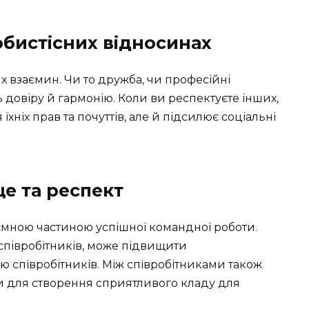
обистісних відносинах
х взаємин. Чи то дружба, чи професійні
довіру й гармонію. Коли ви респектуєте інших,
ніх прав та почуттів, але й підсилює соціальні
е та респект
д’ємною частиною успішної командної роботи.
 співробітників, може підвищити
ю співробітників. Між співробітниками також
 для створення сприятливого кладу для