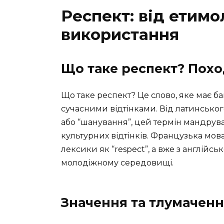
Респект: від етимо
використання
Що таке респект? Похо
Що таке респект? Це слово, яке має б
сучасними відтінками. Від латинського
або “шанування”, цей термін мандрува
культурних відтінків. Французька мова 
лексики як “respect”, а вже з англійсь
молодіжному середовищі.
Значення та тлумаченн