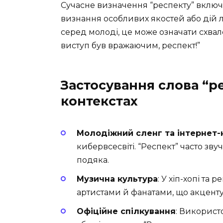
Сучасне визначення “респекту” включа
визнання особливих якостей або дій 
серед молоді, це може означати схвале
виступ був вражаючим, респект!”
Застосування слова “ре
контекстах
Молодіжний сленг та інтернет-
кибервсесвіті. “Респект” часто зву
подяка.
Музична культура
: У хіп-хопі та 
артистами й фанатами, що акцентує
Офіційне спілкування
: Використ