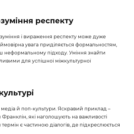
озуміння респекту
розуміння і вираження респекту може дуже
неймовірна увага приділяється формальностям,
ьш неформальному підходу. Уміння знайти
ажливими для успішної міжкультурної
культурі
 медіа й поп-культури. Яскравий приклад –
ти Франклін, які наголошують на важливості
й термін є частиною діалогів, де підкреслюється