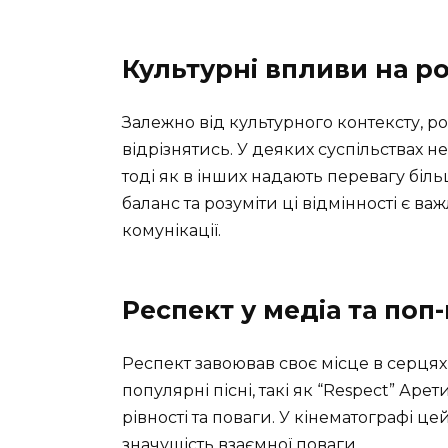
Культурні впливи на р
Залежно від культурного контексту, 
відрізнятись. У деяких суспільствах 
тоді як в інших надають перевагу біл
баланс та розуміти ці відмінності є в
комунікації.
Респект у медіа та поп-
Респект завоював своє місце в серцях
популярні пісні, такі як “Respect” Аре
рівності та поваги. У кінематографі це
значущість взаємної поваги.