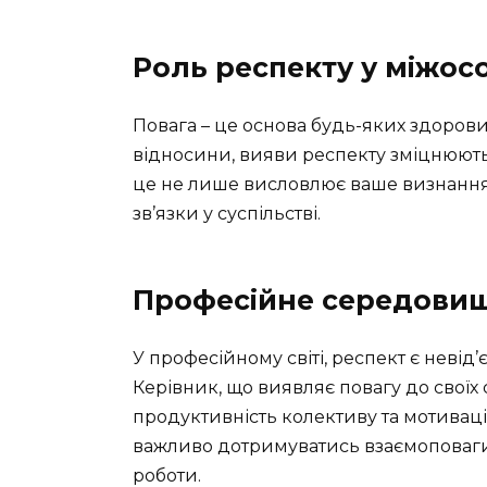
Роль респекту у міжос
Повага – це основа будь-яких здорови
відносини, вияви респекту зміцнюють 
це не лише висловлює ваше визнання їх
зв’язки у суспільстві.
Професійне середовищ
У професійному світі, респект є неві
Керівник, що виявляє повагу до своїх
продуктивність колективу та мотиваці
важливо дотримуватись взаємоповаги
роботи.