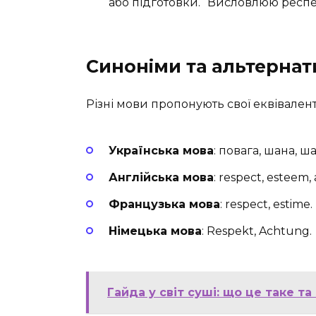
або підготовки. “Висловлюю респе
Синоніми та альтернат
Різні мови пропонують свої еквівалент
Українська мова
: повага, шана, ш
Англійська мова
: respect, esteem,
Французька мова
: respect, estime.
Німецька мова
: Respekt, Achtung.
Гайда у світ суші: що це таке т