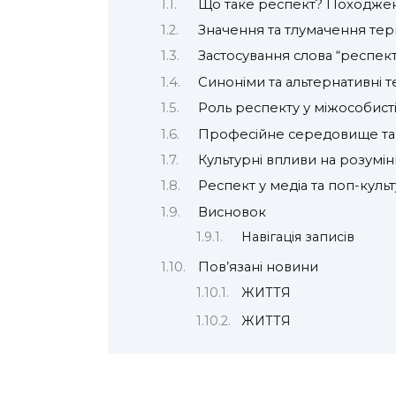
Що таке респект? Походжен
Значення та тлумачення тер
Застосування слова “респект
Синоніми та альтернативні т
Роль респекту у міжособист
Професійне середовище та
Культурні впливи на розумі
Респект у медіа та поп-культ
Висновок
Навігація записів
Пов’язані новини
ЖИТТЯ
ЖИТТЯ