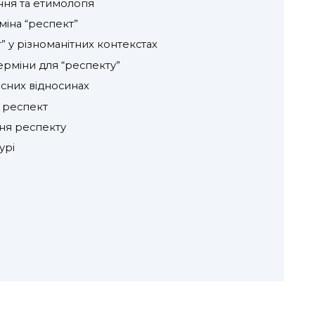
ня та етимологія
міна “респект”
” у різноманітних контекстах
ерміни для “респекту”
існих відносинах
 респект
ння респекту
урі