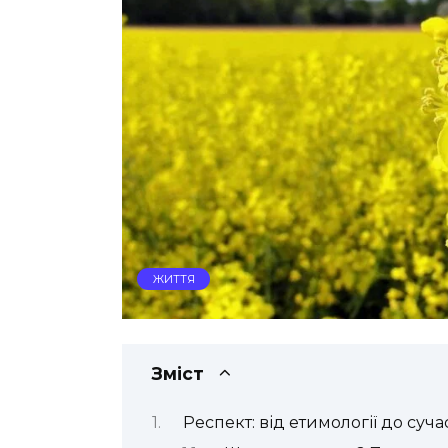
ЖИТТЯ
Зміст
Респект: від етимології до су