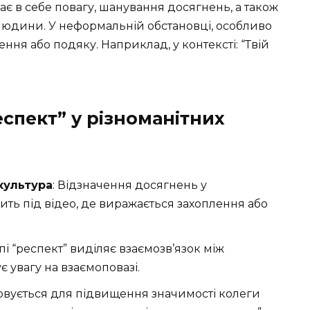
є в себе повагу, шанування досягнень, а також
людини. У неформальній обстановці, особливо
ння або подяку. Наприклад, у контексті: “Твій
спект” у різноманітних
культура
: Відзначення досягнень у
чить під відео, де виражається захоплення або
репі “респект” виділяє взаємозв’язок між
 увагу на взаємоповазі.
овується для підвищення значимості колеги