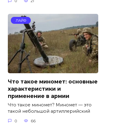
0
21
ЛАЙФ
Что такое миномет: основные
характеристики и
применение в армии
Что такое миномет? Миномет — это
такой небольшой артиллерийский
0
66