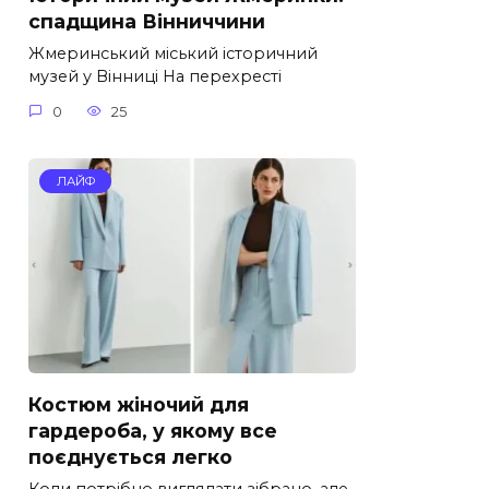
спадщина Вінниччини
Жмеринський міський історичний
музей у Вінниці На перехресті
0
25
ЛАЙФ
Костюм жіночий для
гардероба, у якому все
поєднується легко
Коли потрібно виглядати зібрано, але