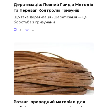
Дератизація: Повний Гайд з Методів
та Переваг Контролю Гризунів
Що таке дератизація? Дератизація — це
боротьба з гризунами
0
32
Ротанг: природний матеріал для