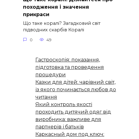
походження і значення
прикраси
Що таке коралі? Загадковий світ
підводних скарбів Коралі
0
49
Гастроскопія: показання,
підготовка та проведення
процедури
Казки для дітей: чарівний світ,
із якого починається любов до
читання
Який контроль якості
проходить дитячий одяг від
виробника: важливе для
партнерів і батьків
Каркасный дом под ключ: