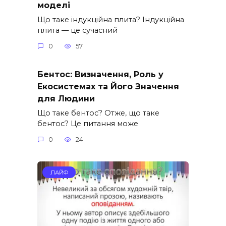
моделі
Що таке індукційна плита? Індукційна
плита — це сучасний
0
57
Бентос: Визначення, Роль у
Екосистемах та Його Значення
для Людини
Що таке бентос? Отже, що таке
бентос? Це питання може
0
24
ЛАЙФ