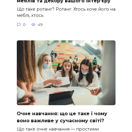
меблів та декору вашого інтер’єру
Що таке ротанг? Ротанг. Хтось хоче його на
меблі, хтось
0
49
Очне навчання: що це таке і чому
воно важливе у сучасному світі?
Що таке очне навчання — простими