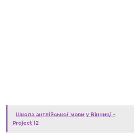
Школа англійської мови у Вінниці -
Project 12