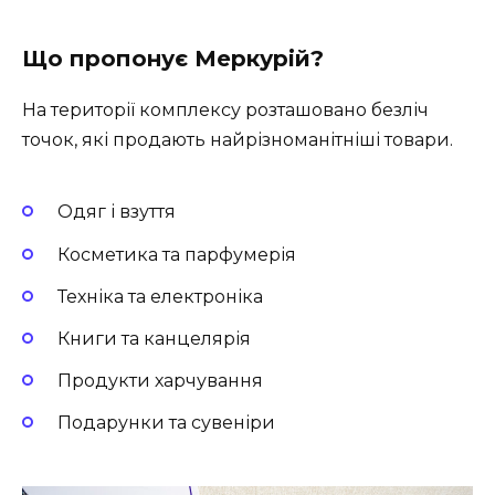
Що пропонує Меркурій?
На території комплексу розташовано безліч
точок, які продають найрізноманітніші товари.
Одяг і взуття
Косметика та парфумерія
Техніка та електроніка
Книги та канцелярія
Продукти харчування
Подарунки та сувеніри