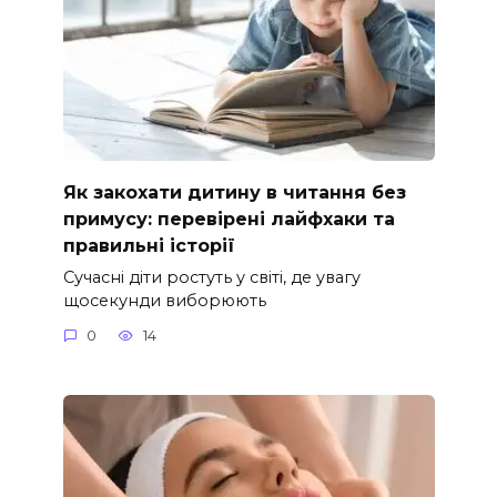
Як закохати дитину в читання без
примусу: перевірені лайфхаки та
правильні історії
Сучасні діти ростуть у світі, де увагу
щосекунди виборюють
0
14