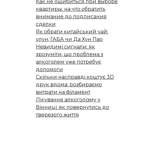
Как не ошибиться при выборе
квартиры: на что обратить
внимание до подписания
сделки
Як обрати китайський чай:
улун, ГАБА чи Да Хун Пао
Невидимі сигнали: як
зрозуміти, що проблема з
алкоголем уже потребує
допомоги
Скільки насправді коштує 3D
друк вдома: розбираємо
витрати на філамент
Лікування алкоголізму у
Вінниці: як повернутись до
тверезого життя