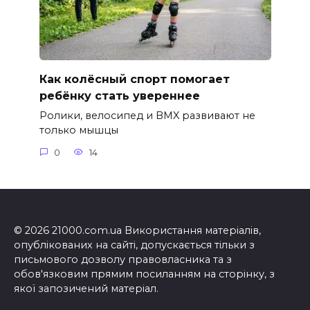
Как колёсный спорт помогает
ребёнку стать увереннее
Ролики, велосипед и BMX развивают не
только мышцы
0
14
© 2026 21000.com.ua Використання матеріалів,
опублікованих на сайті, допускається тільки з
письмового дозволу правовласника та з
обов'язковим прямим посиланням на сторінку, з
якої запозичений матеріал.