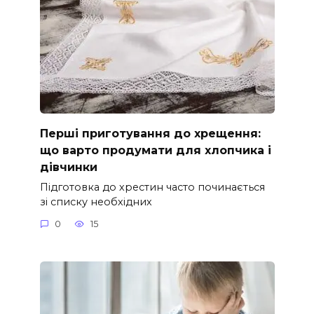
Перші приготування до хрещення:
що варто продумати для хлопчика і
дівчинки
Підготовка до хрестин часто починається
зі списку необхідних
0
15