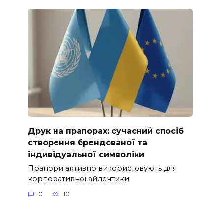
Друк на прапорах: сучасний спосіб
створення брендованої та
індивідуальної символіки
Прапори активно використовують для
корпоративної айдентики
0
10