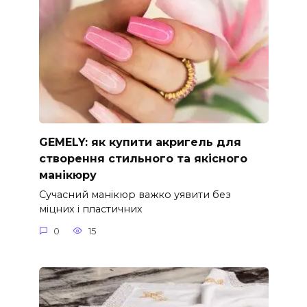
GEMELY: як купити акригель для
створення стильного та якісного
манікюру
Сучасний манікюр важко уявити без
міцних і пластичних
0
15