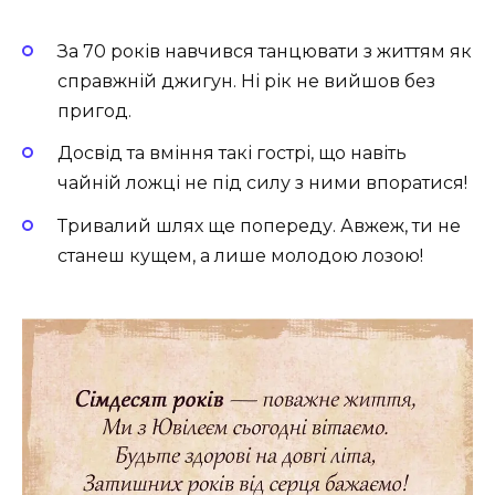
За 70 років навчився танцювати з життям як
справжній джигун. Ні рік не вийшов без
пригод.
Досвід та вміння такі гострі, що навіть
чайній ложці не під силу з ними впоратися!
Тривалий шлях ще попереду. Авжеж, ти не
станеш кущем, а лише молодою лозою!