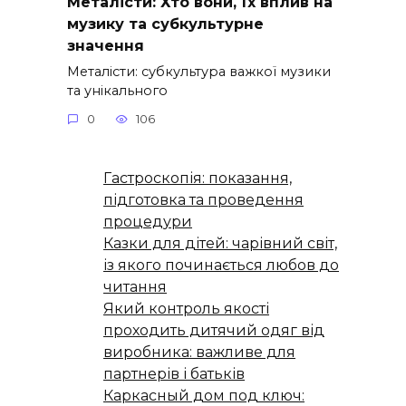
Металісти: Хто вони, їх вплив на
музику та субкультурне
значення
Металісти: субкультура важкої музики
та унікального
0
106
Гастроскопія: показання,
підготовка та проведення
процедури
Казки для дітей: чарівний світ,
із якого починається любов до
читання
Який контроль якості
проходить дитячий одяг від
виробника: важливе для
партнерів і батьків
Каркасный дом под ключ: