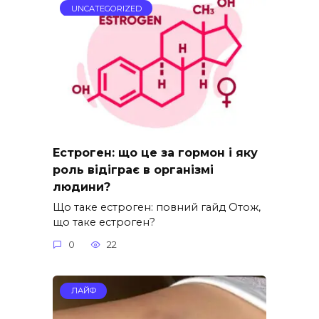
UNCATEGORIZED
Естроген: що це за гормон і яку
роль відіграє в організмі
людини?
Що таке естроген: повний гайд Отож,
що таке естроген?
0
22
ЛАЙФ