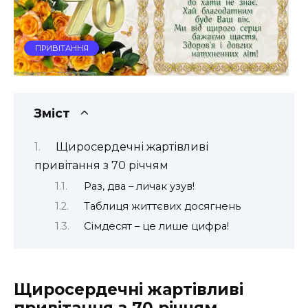
ПРИВІТАННЯ
Зміст
Щиросердечні жартівливі
привітання з 70 річчям
Раз, два – личак узув!
Таблиця життєвих досягнень
Сімдесят – це лише цифра!
Щиросердечні жартівливі
привітання з 70 річчям