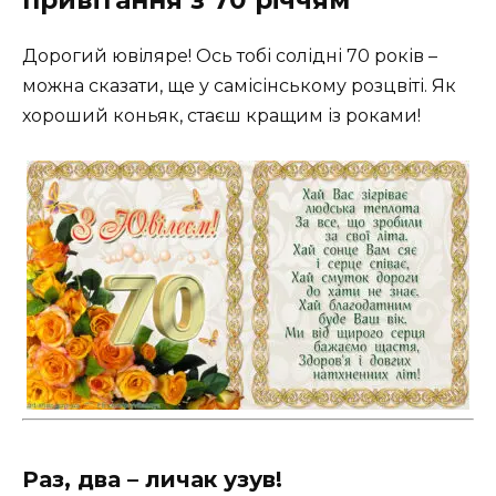
Дорогий ювіляре! Ось тобі солідні 70 років –
можна сказати, ще у самісінському розцвіті. Як
хороший коньяк, стаєш кращим із роками!
Раз, два – личак узув!