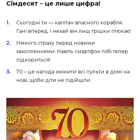
Сімдесят – це лише цифра!
Сьогодні ти — капітан власного корабля.
Гані вперед. І нехай він лиш трішки глюкає!
Ніякого страху перед новими
захопленнями. Навіть смартфон тобі тепер
підкориться!
70 – це нагода змінити всі пульти в домі на
нові, щоби діти не підійшли.