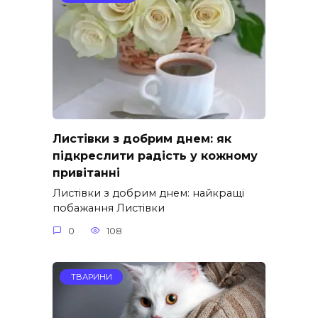
Листівки з добрим днем: як
підкреслити радість у кожному
привітанні
Листівки з добрим днем: найкращі
побажання Листівки
0
108
ТВАРИНИ