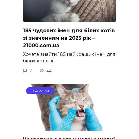
185 чудових імен для білих котів
зі значенням на 2025 рік –
21000.com.ua
Хочете знайти 185 найкращих імен для
білих котів зі
0
44
ТВАРИНИ