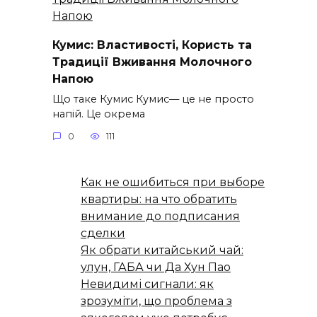
Кумис: Властивості, Користь та
Традиції Вживання Молочного
Напою
Що таке Кумис Кумис— це не просто
напій. Це окрема
0
111
Как не ошибиться при выборе
квартиры: на что обратить
внимание до подписания
сделки
Як обрати китайський чай:
улун, ГАБА чи Да Хун Пао
Невидимі сигнали: як
зрозуміти, що проблема з