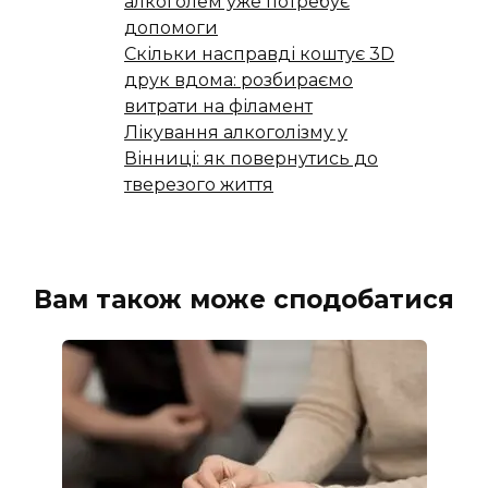
алкоголем уже потребує
допомоги
Скільки насправді коштує 3D
друк вдома: розбираємо
витрати на філамент
Лікування алкоголізму у
Вінниці: як повернутись до
тверезого життя
Вам також може сподобатися