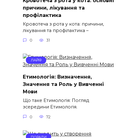
Кровотеча з рота у кота: основні
причини, лікування та
профілактика
Кровотеча з рота у кота: причини,
лікування та профілактика –
0
31
ЛАЙФ
Етимологія: Визначення,
Значення та Роль у Вивченні
Мови
Що таке Етимологія: Погляд
зсередини Етимологія.
0
72
ПОРАДИ