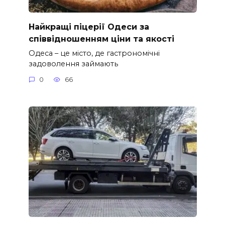
Найкращі піцерії Одеси за
співвідношенням ціни та якості
Одеса – це місто, де гастрономічні
задоволення займають
0
66