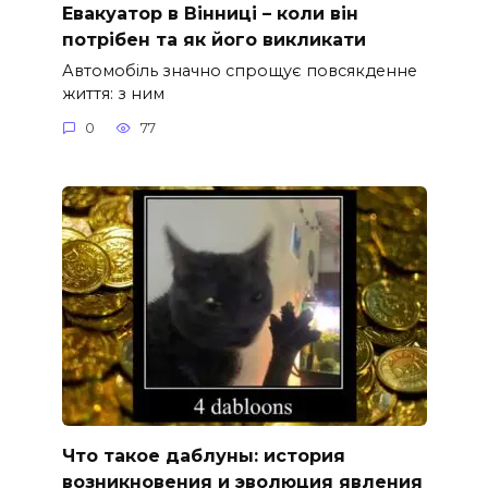
Евакуатор в Вінниці – коли він
потрібен та як його викликати
Автомобіль значно спрощує повсякденне
життя: з ним
0
77
Что такое даблуны: история
возникновения и эволюция явления