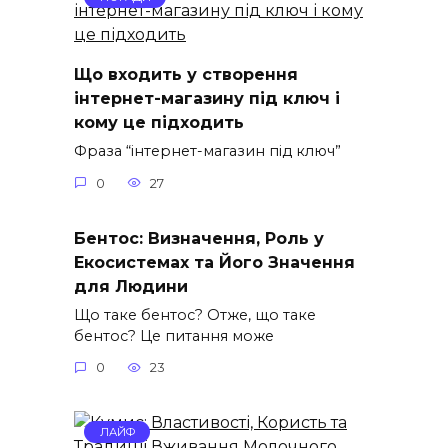
Що входить у створення
інтернет-магазину під ключ і
кому це підходить
Фраза “інтернет-магазин під ключ”
0
27
Бентос: Визначення, Роль у
Екосистемах та Його Значення
для Людини
Що таке бентос? Отже, що таке
бентос? Це питання може
0
23
ЛАЙФ