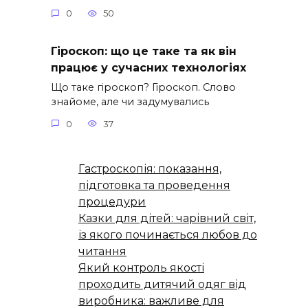
0
50
Гіроскоп: що це таке та як він
працює у сучасних технологіях
Що таке гіроскоп? Гіроскоп. Слово
знайоме, але чи задумувались
0
37
Гастроскопія: показання,
підготовка та проведення
процедури
Казки для дітей: чарівний світ,
із якого починається любов до
читання
Який контроль якості
проходить дитячий одяг від
виробника: важливе для