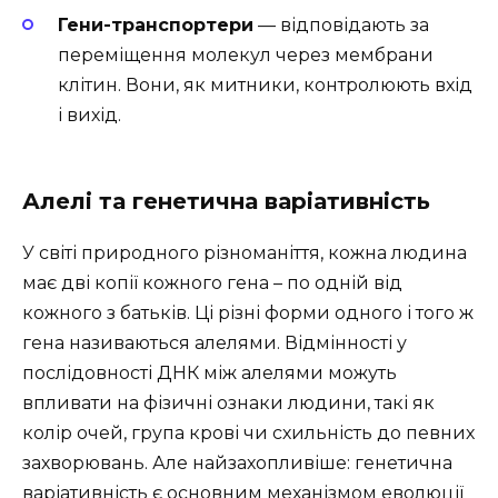
Гени-транспортери
— відповідають за
переміщення молекул через мембрани
клітин. Вони, як митники, контролюють вхід
і вихід.
Алелі та генетична варіативність
У світі природного різноманіття, кожна людина
має дві копії кожного гена – по одній від
кожного з батьків. Ці різні форми одного і того ж
гена називаються алелями. Відмінності у
послідовності ДНК між алелями можуть
впливати на фізичні ознаки людини, такі як
колір очей, група крові чи схильність до певних
захворювань. Але найзахопливіше: генетична
варіативність є основним механізмом еволюції