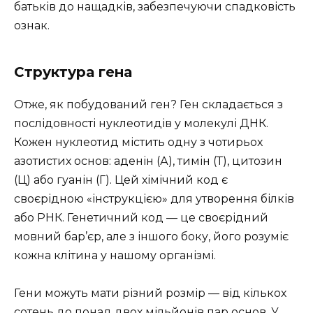
батьків до нащадків, забезпечуючи спадковість
ознак.
Структура гена
Отже, як побудований ген? Ген складається з
послідовності нуклеотидів у молекулі ДНК.
Кожен нуклеотид містить одну з чотирьох
азотистих основ: аденін (А), тимін (Т), цитозин
(Ц) або гуанін (Г). Цей хімічний код є
своєрідною «інструкцією» для утворення білків
або РНК. Генетичний код — це своєрідний
мовний бар’єр, але з іншого боку, його розуміє
кожна клітина у нашому організмі.
Гени можуть мати різний розмір — від кількох
сотень до понад двох мільйонів пар основ. У