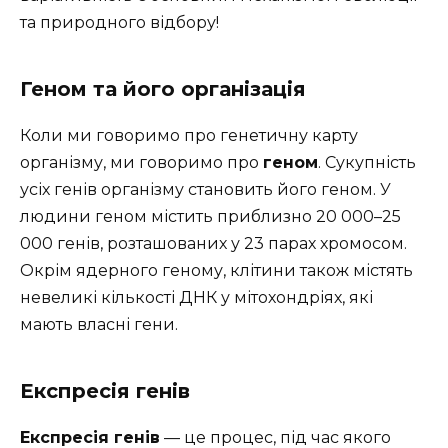
та природного відбору!
Геном та його організація
Коли ми говоримо про генетичну карту
організму, ми говоримо про
геном
. Сукупність
усіх генів організму становить його геном. У
людини геном містить приблизно 20 000–25
000 генів, розташованих у 23 парах хромосом.
Окрім ядерного геному, клітини також містять
невеликі кількості ДНК у мітохондріях, які
мають власні гени.
Експресія генів
Експресія генів
— це процес, під час якого