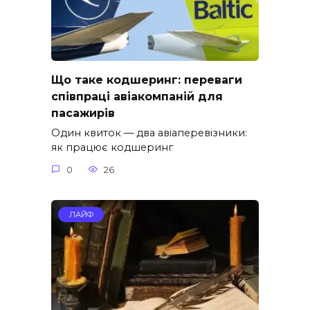
Що таке кодшеринг: переваги
співпраці авіакомпаній для
пасажирів
Один квиток — два авіаперевізники:
як працює кодшеринг
0
26
ЛАЙФ