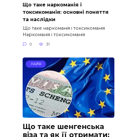
Що таке наркоманія і
токсикоманія: основні поняття
та наслідки
Що таке наркоманія і токсикоманія
Наркоманія і токсикоманія
0
31
ЛАЙФ
Що таке шенгенська
віза та як її отримати: