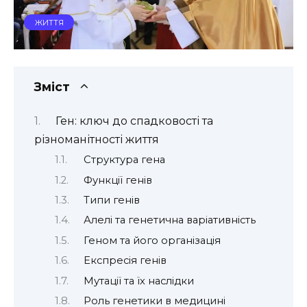
ЖИТТЯ
Зміст
Ген: ключ до спадковості та
різноманітності життя
Структура гена
Функції генів
Типи генів
Алелі та генетична варіативність
Геном та його організація
Експресія генів
Мутації та їх наслідки
Роль генетики в медицині