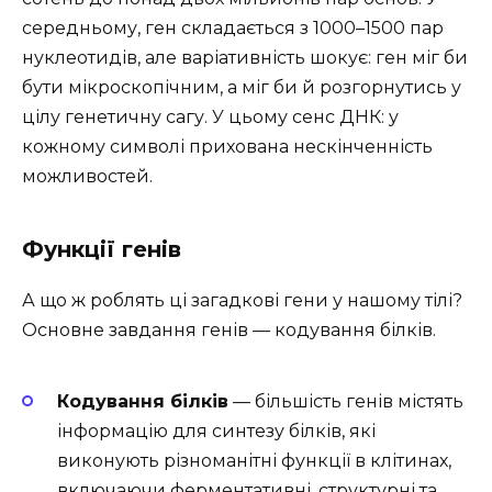
середньому, ген складається з 1000–1500 пар
нуклеотидів, але варіативність шокує: ген міг би
бути мікроскопічним, а міг би й розгорнутись у
цілу генетичну сагу. У цьому сенс ДНК: у
кожному символі прихована нескінченність
можливостей.
Функції генів
А що ж роблять ці загадкові гени у нашому тілі?
Основне завдання генів — кодування білків.
Кодування білків
— більшість генів містять
інформацію для синтезу білків, які
виконують різноманітні функції в клітинах,
включаючи ферментативні, структурні та