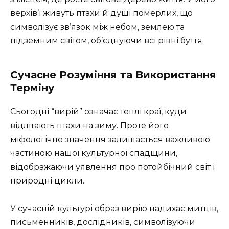
верхів’ї живуть птахи й душі померлих, що
символізує зв’язок між небом, землею та
підземним світом, об’єднуючи всі рівні буття.
Сучасне Розуміння та Використання
Терміну
Сьогодні “вирій” означає теплі краї, куди
відлітають птахи на зиму. Проте його
міфологічне значення залишається важливою
частиною нашої культурної спадщини,
відображаючи уявлення про потойбічний світ і
природні цикли.
У сучасній культурі образ вирію надихає митців,
письменників, дослідників, символізуючи