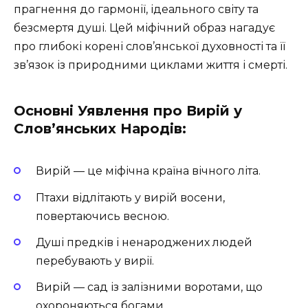
прагнення до гармонії, ідеального світу та
безсмертя душі. Цей міфічний образ нагадує
про глибокі корені слов’янської духовності та її
зв’язок із природними циклами життя і смерті.
Основні Уявлення про Вирій у
Слов’янських Народів:
Вирій — це міфічна країна вічного літа.
Птахи відлітають у вирій восени,
повертаючись весною.
Душі предків і ненароджених людей
перебувають у вирії.
Вирій — сад із залізними воротами, що
охороняються богами.