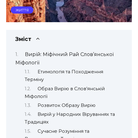
ЖИТТЯ
Зміст
Вирій: Міфічний Рай Слов’янської
Міфології
Етимологія та Походження
Терміну
Образ Вирію в Слов’янській
Міфології
Розвиток Образу Вирію
Вирій у Народних Віруваннях та
Традиціях
Сучасне Розуміння та