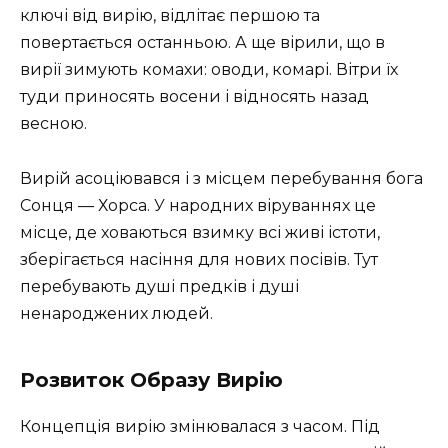
ключі від вирію, відлітає першою та
повертається останньою. А ще вірили, що в
вирії зимують комахи: оводи, комарі. Вітри їх
туди приносять восени і відносять назад
весною.
Вирій асоціювався і з місцем перебування бога
Сонця — Хорса. У народних віруваннях це
місце, де ховаються взимку всі живі істоти,
зберігається насіння для нових посівів. Тут
перебувають душі предків і душі
ненароджених людей.
Розвиток Образу Вирію
Концепція вирію змінювалася з часом. Під