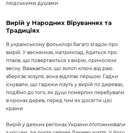
людськими душами.
Вирій у Народних Віруваннях та
Традиціях
В українському фольклорі багато згадок про
вирій. У веснянках, наприклад, йдеться про
птахів, що повертаються з вирію, приносячи
весну. Вважається, що золоті ключі від раю
зберігає зозуля, вона відлітає першою. Гадки
існували, що гадюки лізуть у вирій по деревах,
подібно до того, як душі померлих перебували
в кронах дерев, перед тим як досягти цієї
країни.
Вирій у деяких регіонах України ототожнювали
з місцем, де росте світове Дерево життя. У його