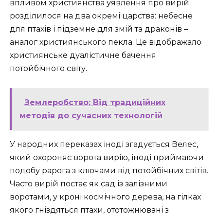
впливом християнства уявлення про вирій
розділилося на два окремі царства: небесне
для птахів і підземне для змій та драконів –
аналог християнського пекла. Це відображало
християнське дуалістичне бачення
потойбічного світу.
Землеробство: Від традиційних
методів до сучасних технологій
У народних переказах іноді згадується Велес,
який охороняє ворота вирію, іноді приймаючи
подобу рарога з ключами від потойбічних світів.
Часто вирій постає як сад із залізними
воротами, у кроні космічного дерева, на гілках
якого гніздяться птахи, ототожнювані з