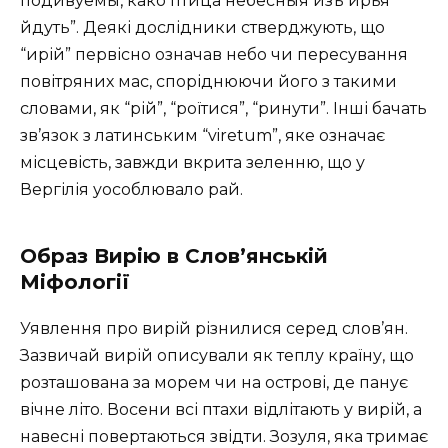
подивуемы, како птица небесныя изъ ирья
йдуть”. Деякі дослідники стверджують, що
“ирій” первісно означав небо чи пересування
повітряних мас, споріднюючи його з такими
словами, як “рій”, “роїтися”, “ринути”. Інші бачать
зв’язок з латинським “viretum”, яке означає
місцевість, завжди вкрита зеленню, що у
Вергілія уособлювало рай.
Образ Вирію в Слов’янській
Міфології
Уявлення про вирій різнилися серед слов’ян.
Зазвичай вирій описували як теплу країну, що
розташована за морем чи на острові, де панує
вічне літо. Восени всі птахи відлітають у вирій, а
навесні повертаються звідти. Зозуля, яка тримає