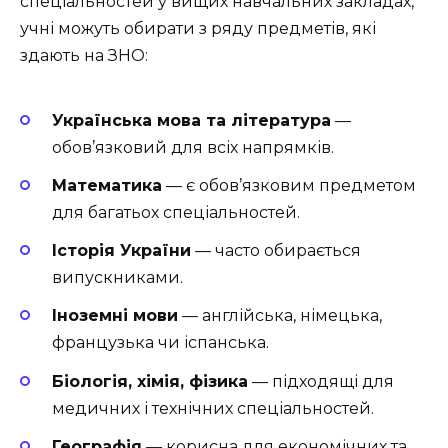
спеціальностей у вищих навчальних закладах,
учні можуть обирати з ряду предметів, які
здають на ЗНО:
Українська мова та література
—
обов’язковий для всіх напрямків.
Математика
— є обов’язковим предметом
для багатьох спеціальностей.
Історія України
— часто обирається
випускниками.
Іноземні мови
— англійська, німецька,
французька чи іспанська.
Біологія, хімія, фізика
— підходящі для
медичних і технічних спеціальностей.
Географія
— корисна для економічних та