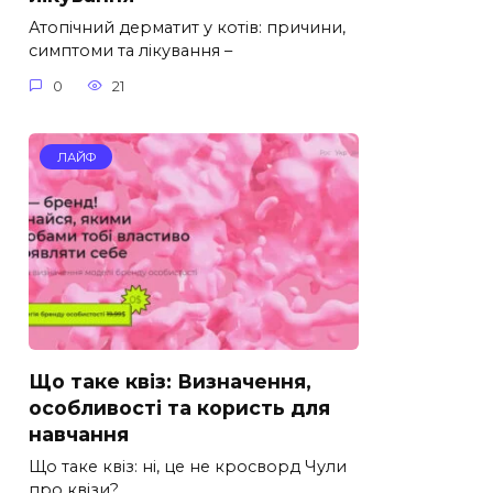
Атопічний дерматит у котів: причини,
симптоми та лікування –
0
21
ЛАЙФ
Що таке квіз: Визначення,
особливості та користь для
навчання
Що таке квіз: ні, це не кросворд Чули
про квізи?