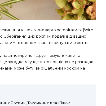
слин для кішок, яких варто остерігатися [With
мо. Зберігання цих рослин подалі від ваших
льним питанням і навіть врятувати їх життя.
наші чотириногі друзі грізують квіти та
 Це загадка, яку ще ніхто повністю не розгадав.
линами може бути вирішальним кроком на
тних Рослин, Токсичних для Кішок