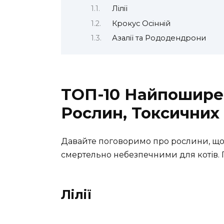
Лілії
Крокус Осінній
Азалії та Рододендрони
ТОП-10 Найпошире
Рослин, Токсичних
Давайте поговоримо про рослини, що
смертельно небезпечними для котів. Г
Лілії