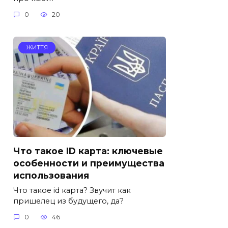
0
20
ЖИТТЯ
Что такое ID карта: ключевые
особенности и преимущества
использования
Что такое id карта? Звучит как
пришелец из будущего, да?
0
46