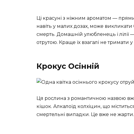
Ці красуні з ніжним ароматом — прями
навіть у малих дозах, може викликати 
смерть. Домашній улюбленець і лілії — 
отрутою. Краще їх взагалі не тримати у
Крокус Осінній
Ця рослина з романтичною назвою вже
кішок. Алкалоїд колхіцин, що міститьс
смертельні випадки. Це вже не жарти.