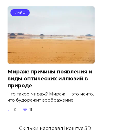
ЛАЙФ
Мираж: причины появления и
виды оптических иллюзий в
природе
Что такое мираж? Мираж — это нечто,
что будоражит воображение
0
11
Скільки насправді коштує 3D