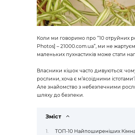
Коли ми говоримо про “10 отруйних ро
Photos] – 21000.com.ua”, ми не жартує
маленьких пухнастиків може стати нага
Власники кішок часто дивуються: чому 
рослини, хоча є м’ясоїдними істотами?
Але знайомство з небезпечними рос
шляху до безпеки.
Зміст
ТОП-10 Найпоширеніших Кімна