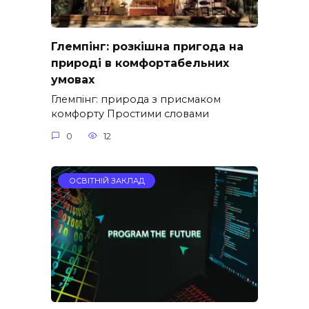
Глемпінг: розкішна пригода на
природі в комфортабельних
умовах
Глемпінг: природа з присмаком
комфорту Простими словами
0
12
ОСВІТНІЙ ЗАКЛАД