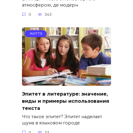
атмосферою, де модерн
0
343
ЖИТТЯ
Эпитет в литературе: значение,
виды и примеры использования
текста
Что такое эпитет? Эпитет наделает
шума в языковом городе
0
33