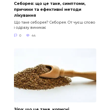
Себорея: що це таке, симптоми,
причини та ефективні методи
лікування
Що таке себорея? Себорея. От чуєш слово
і одразу виникає
0
44
Зіра: що це таке, корисні