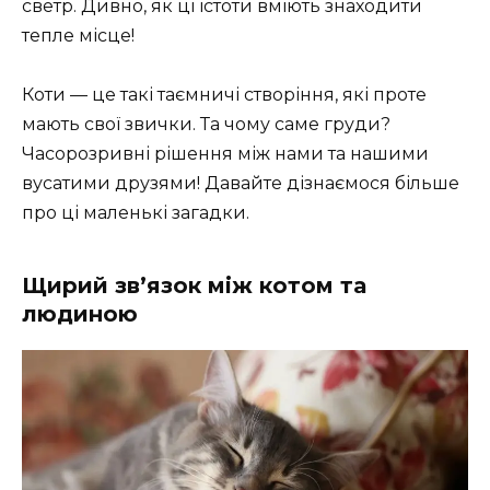
светр. Дивно, як ці істоти вміють знаходити
тепле місце!
Коти — це такі таємничі створіння, які проте
мають свої звички. Та чому саме груди?
Часорозривні рішення між нами та нашими
вусатими друзями! Давайте дізнаємося більше
про ці маленькі загадки.
Щирий зв’язок між котом та
людиною