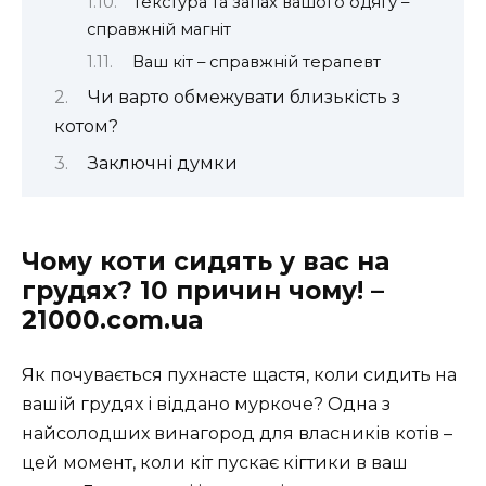
Текстура та запах вашого одягу –
справжній магніт
Ваш кіт – справжній терапевт
Чи варто обмежувати близькість з
котом?
Заключні думки
Чому коти сидять у вас на
грудях? 10 причин чому! –
21000.com.ua
Як почувається пухнасте щастя, коли сидить на
вашій грудях і віддано муркоче? Одна з
найсолодших винагород для власників котів –
цей момент, коли кіт пускає кігтики в ваш