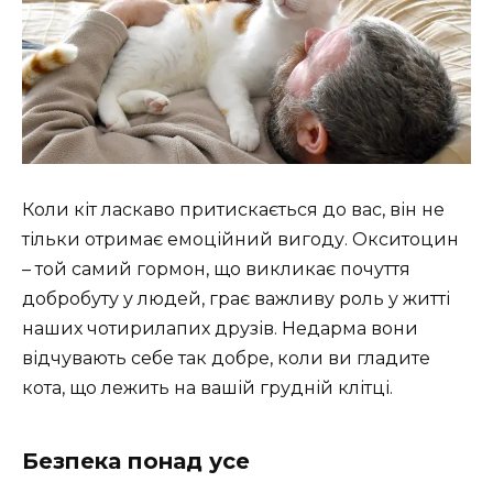
Коли кіт ласкаво притискається до вас, він не
тільки отримає емоційний вигоду. Окситоцин
– той самий гормон, що викликає почуття
добробуту у людей, грає важливу роль у житті
наших чотирилапих друзів. Недарма вони
відчувають себе так добре, коли ви гладите
кота, що лежить на вашій грудній клітці.
Безпека понад усе