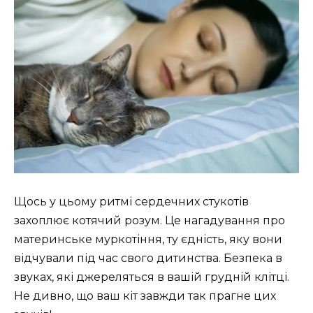
Щось у цьому ритмі сердечних стукотів
захоплює котячий розум. Це нагадування про
материнське муркотіння, ту єдність, яку вони
відчували під час свого дитинства. Безпека в
звуках, які джереляться в вашій грудній клітці.
Не дивно, що ваш кіт завжди так прагне цих