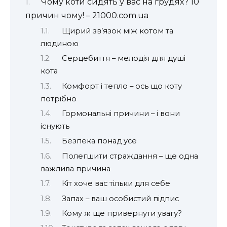
Чому коти сидять у вас на грудях? 10
причин чому! – 21000.com.ua
Щирий зв’язок між котом та
людиною
Серцебиття – мелодія для душі
кота
Комфорт і тепло – ось що коту
потрібно
Гормональні причини – і вони
існують
Безпека понад усе
Полегшити страждання – ще одна
важлива причина
Кіт хоче вас тільки для себе
Запах – ваш особистий підпис
Кому ж ще привернути увагу?