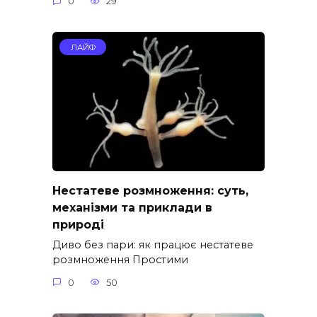
0
29
ЛАЙФ
Нестатеве розмноження: суть,
механізми та приклади в
природі
Диво без пари: як працює нестатеве
розмноження Простими
0
50