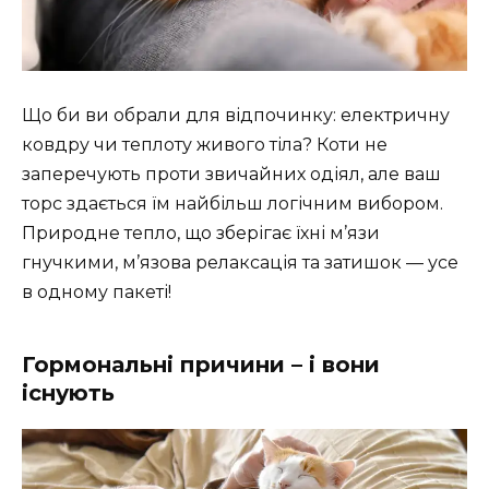
Що би ви обрали для відпочинку: електричну
ковдру чи теплоту живого тіла? Коти не
заперечують проти звичайних одіял, але ваш
торс здається їм найбільш логічним вибором.
Природне тепло, що зберігає їхні м’язи
гнучкими, м’язова релаксація та затишок — усе
в одному пакеті!
Гормональні причини – і вони
існують