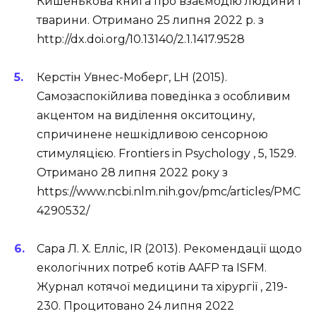
Кишенькова книга про взаємодію людини і
тварини. Отримано 25 липня 2022 р. з
http://dx.doi.org/10.13140/2.1.1417.9528
Керстін Увнес-Моберг, LH (2015).
Самозаспокійлива поведінка з особливим
акцентом на виділення окситоцину,
спричинене нешкідливою сенсорною
стимуляцією. Frontiers in Psychology , 5, 1529.
Отримано 28 липня 2022 року з
https://www.ncbi.nlm.nih.gov/pmc/articles/PMC
4290532/
Сара Л. Х. Елліс, IR (2013). Рекомендації щодо
екологічних потреб котів AAFP та ISFM.
Журнал котячої медицини та хірургії , 219-
230. Процитовано 24 липня 2022