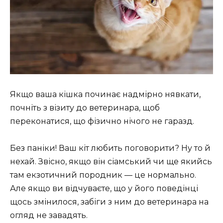
Якщо ваша кішка починає надмірно нявкати,
почніть з візиту до ветеринара, щоб
переконатися, що фізично нічого не гаразд.
Без паніки! Ваш кіт любить поговорити? Ну то й
нехай. Звісно, якщо він сіамський чи ще якийсь
там екзотичний породник — це нормально.
Але якщо ви відчуваєте, що у його поведінці
щось змінилося, забіги з ним до ветеринара на
огляд не завадять.