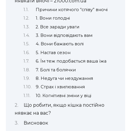
нявкати вночі – 21000.com.ua
Причини котячого “співу” вночі
1. Вони голодні ️
2. Все заради уваги
3. Вони відповідають вам
4. Вони бажають волі
5. Настав сезон
6. Їм теж подобається ваша їжа
7. Болі та болячки
8. Недуга чи нездужання
9. Страх і хвилювання
10. Когнітивні зміни у віці
Що робити, якщо кішка постійно
нявкає на вас?
Висновок