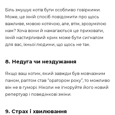
Біль змушує котів бути особливо говіркими.
Може, це їхній спосіб повідомити про щось
важливе, мовою котячою, але, втім, зрозумілою
нам? Хоча вони й намагаються це приховати,
їхній настирливий крик може бути сигналом
для вас, їхньої людини, що щось не так.
8. Недуга чи нездужання
Якщо ваш котик, який завжди був мовчазним
паном, раптом став “оратором року”, то можливо
він не в гуморі. Ніколи не ігноруйте його новий
репертуар і поведінкові зміни.
9. Страх і хвилювання