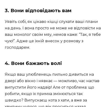
3. Вони відповідають вам
Уявіть собі, як цікаво кішці слухати ваші плани
на день. І вона просто не може не відповісти на
ваш монолог своїм мяу, немов каже: “Так, я тебе
чую!”. Адже це їхній внесок у розмову з
господарем.
4. Вони бажають волі
Якщо ваш улюбленець пильно дивиться на
двері або вікно і нявкає — можливо, час настав
випустити його надвір! Але от проблема: що
робити, якщо їх примха змінюється так
швидко? Випускаєш кота з хати, а вже за
хвилину чулося, що він проситься назад.