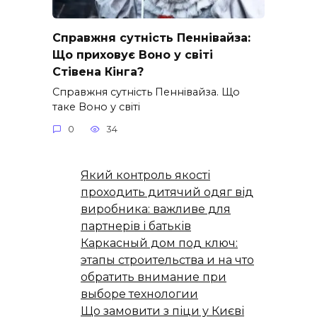
Справжня сутність Пеннівайза:
Що приховує Воно у світі
Стівена Кінга?
Справжня сутність Пеннівайза. Що
таке Воно у світі
0
34
Який контроль якості
проходить дитячий одяг від
виробника: важливе для
партнерів і батьків
Каркасный дом под ключ:
этапы строительства и на что
обратить внимание при
выборе технологии
Що замовити з піци у Києві