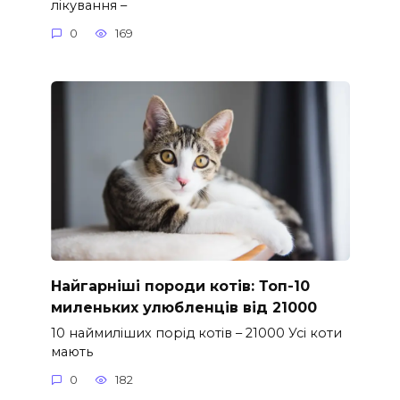
лікування –
0
169
Найгарніші породи котів: Топ-10
миленьких улюбленців від 21000
10 наймиліших порід котів – 21000 Усі коти
мають
0
182