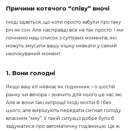
Причини котячого “співу” вночі
Іноді здається, що коти просто забули про таку
річ як сон. Але насправді все не так просто. І ми
почнемо наш список з суттєвих моментів, які
можуть змусити вашу кішку нявкати у самий
неочікуваний момент.
1. Вони голодні ️
Якщо ваш кіт нявкає як годинник – о шостій
ранку чи вечора – значить для нього це час їжі.
Але ж вони такі хитрощі! Іноді могли б і без
цього, але вирішують передати сигнал голоду
власним “мяу”. У такій ситуації добре було б
задуматися про автоматичну годівницю. Це ж