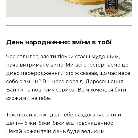
День народження: зміни в тобі
Час спливає, але ти тільки стаєш мудрішим,
наче витримане вино. Ми всі спостерігаємо це
диво переродження. І хто ж сказав, що час несе
собою зміни? Він несе досвід. Дорослішання.
Байки на повному серйозі. Всім хочеться бути
схожими на тебе.
Тож нехай успіх і далі тебе наздоганяє, а ти й
далі — біжи, біжи, біжи від повсякденності!
Нехай кожен твій день буде великим