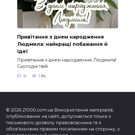
Привітання з днем народження
Людмила: найкращі побажання й
ідеї
Привітання з днем народження, Людмила!
Сьогодні твій
0
1.8к.
© 2026 21000.com.ua Використання матеріалів,
опублікованих на сайті, допускається тільки з
письмового дозволу правовласника та з
обов'язковим прямим посиланням на сторінку, з