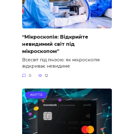
“Мікроскопія: Відкрийте
невидимий світ під
мікроскопом”
Всесвіт під лінзою: як мікроскопія
відкриває невидиме
0
12
ЖИТТЯ