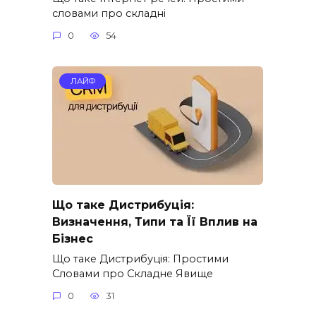
словами про складні
0
54
ЛАЙФ
Що таке Дистрибуція:
Визначення, Типи та Її Вплив на
Бізнес
Що таке Дистрибуція: Простими
Словами про Складне Явище
0
31