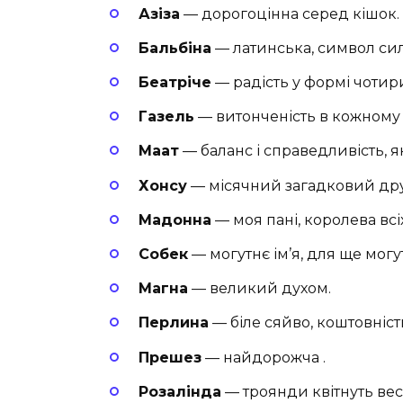
Азіза
— дорогоцінна серед кішок.
Бальбіна
— латинська, символ си
Беатріче
— радість у формі чоти
Газель
— витонченість в кожному 
Маат
— баланс і справедливість, як
Хонсу
— місячний загадковий др
Мадонна
— моя пані, королева всіх
Собек
— могутнє ім’я, для ще могу
Магна
— великий духом.
Перлина
— ‍біле сяйво, коштовніст
Прешез
— найдорожча .
Розалінда
— троянди квітнуть вес