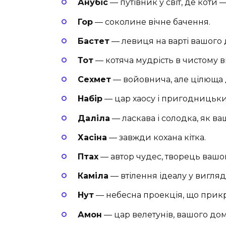
Анубіс
— путівник у світ, де коти 
Гор
— соколине вічне бачення.
Бастет
— левиця на варті вашого 
Тот
— котяча мудрість в чистому в
Сехмет
— войовнича, але цілюща 
Набір
— цар хаосу і пригодницьких
Даліла
— ласкава і солодка, як в
Хасіна
— завжди кохана кітка.
Птах
— автор чудес, творець вашо
Каміла
— втілення ідеалу у вигляд
Нут
— небесна проекція, що прикр
Амон
— цар велетунів, вашого до