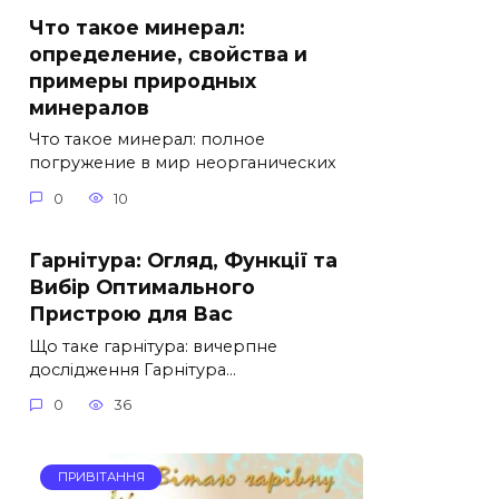
Что такое минерал:
определение, свойства и
примеры природных
минералов
Что такое минерал: полное
погружение в мир неорганических
0
10
Гарнітура: Огляд, Функції та
Вибір Оптимального
Пристрою для Вас
Що таке гарнітура: вичерпне
дослідження Гарнітура…
0
36
ПРИВІТАННЯ