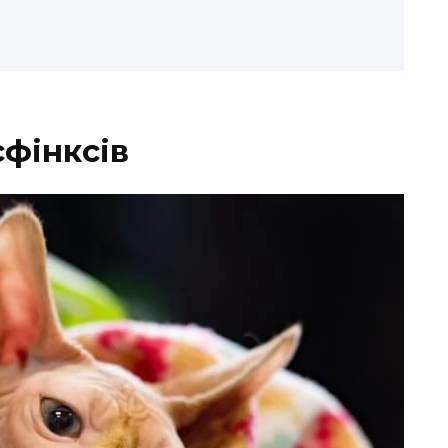
сфінксів