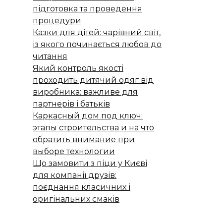
підготовка та проведення
процедури
Казки для дітей: чарівний світ,
із якого починається любов до
читання
Який контроль якості
проходить дитячий одяг від
виробника: важливе для
партнерів і батьків
Каркасный дом под ключ:
этапы строительства и на что
обратить внимание при
выборе технологии
Що замовити з піци у Києві
для компанії друзів:
поєднання класичних і
оригінальних смаків