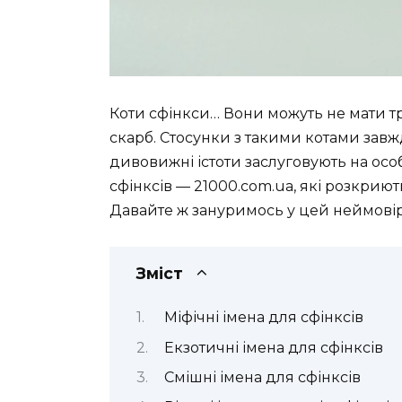
Коти сфінкси… Вони можуть не мати т
скарб. Стосунки з такими котами завжд
дивовижні істоти заслуговують на осо
сфінксів — 21000.com.ua, які розкриют
Давайте ж зануримось у цей неймовір
Зміст
Міфічні імена для сфінксів
Екзотичні імена для сфінксів
Смішні імена для сфінксів