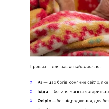
Прешез — для вашої найдорожчої.
Ра
— цар богів, сонячне світло, яке
Ісіда
— богиня магії та материнства
Осіріс
— бог відродження, для безв