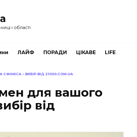
ua
иці і області
ини
ЛАЙФ
ПОРАДИ
ЦІКАВЕ
LIFE
 СФІНКСА – ВИБІР ВІД 21000.COM.UA
імен для вашого
вибір від