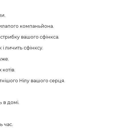
ли.
рилапого компаньйона.
стрибку вашого сфінкса.
 і личить сфінксу.
уже.
 котів.
тнішого Нілу вашого серця.
ь в домі.
ь час.