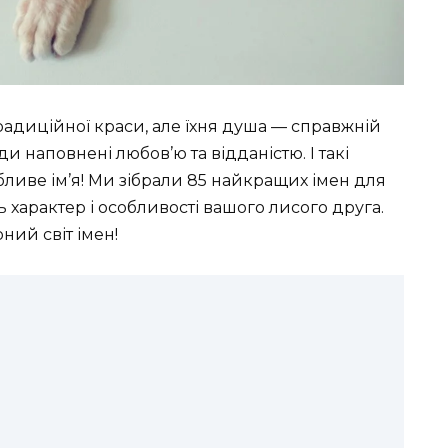
радиційної краси, але їхня душа — справжній
и наповнені любов’ю та відданістю. І такі
бливе ім’я! Ми зібрали 85 найкращих імен для
ь характер і особливості вашого лисого друга.
ний світ імен!