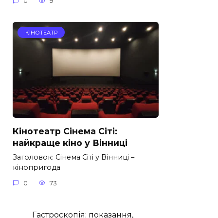
0
9
КІНОТЕАТР
Кінотеатр Сінема Сіті:
найкраще кіно у Вінниці
Заголовок: Сінема Сіті у Вінниці –
кінопригода
0
73
Гастроскопія: показання,