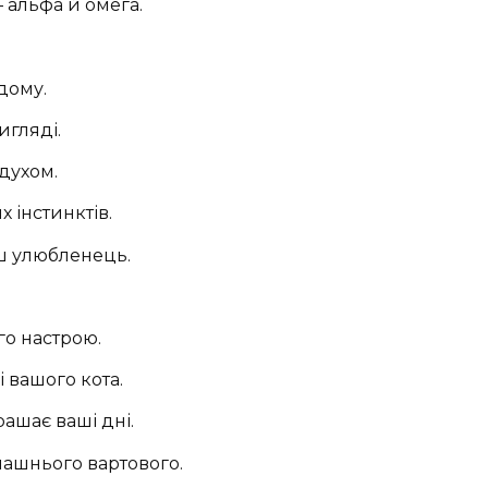
— альфа й омега.
дому.
игляді.
духом.
 інстинктів.
аш улюбленець.
го настрою.
і вашого кота.
ашає ваші дні.
машнього вартового.