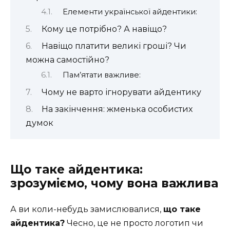
Елементи української айдентики:
Кому це потрібно? А навіщо?
Навіщо платити великі гроші? Чи
можна самостійно?
Пам’ятати важливе:
Чому не варто ігнорувати айдентику
На закінчення: жменька особистих
думок
Що таке айдентика:
зрозуміємо, чому вона важлива
А ви коли-небудь замислювалися,
що таке
айдентика?
Чесно, це не просто логотип чи