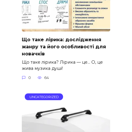
Що таке лірика: дослідження
жанру та його особливості для
новачків
Що таке лірика? Лірика — це… О, це
жива музика душі!
0
64
UNCATEGORIZED