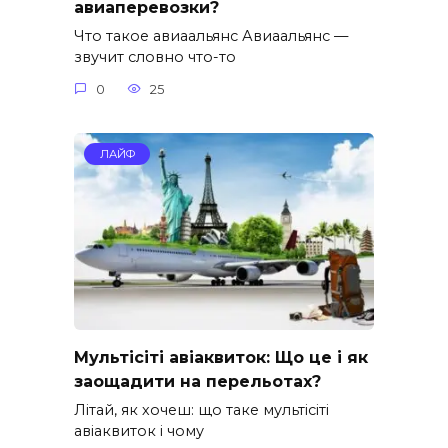
авиаперевозки?
Что такое авиаальянс Авиаальянс —
звучит словно что-то
0
25
ЛАЙФ
Мультісіті авіаквиток: Що це і як
заощадити на перельотах?
Літай, як хочеш: що таке мультісіті
авіаквиток і чому