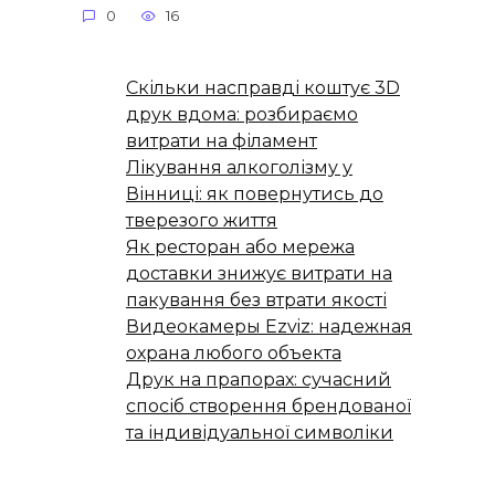
0
16
Скільки насправді коштує 3D
друк вдома: розбираємо
витрати на філамент
Лікування алкоголізму у
Вінниці: як повернутись до
тверезого життя
Як ресторан або мережа
доставки знижує витрати на
пакування без втрати якості
Видеокамеры Ezviz: надежная
охрана любого объекта
Друк на прапорах: сучасний
спосіб створення брендованої
та індивідуальної символіки