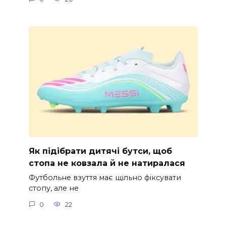
Як підібрати дитячі бутси, щоб
стопа не ковзала й не натиралася
Футбольне взуття має щільно фіксувати
стопу, але не
0
22