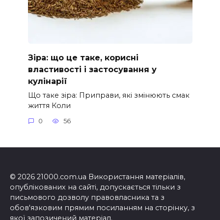
Зіра: що це таке, корисні
властивості і застосування у
кулінарії
Що таке зіра: Приправи, які змінюють смак
життя Коли
0
56
© 2026 21000.com.ua Використання матеріалів,
опублікованих на сайті, допускається тільки з
письмового дозволу правовласника та з
обов'язковим прямим посиланням на сторінку, з
якої запозичений матеріал.