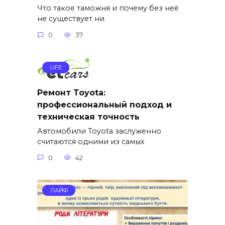
Что такое таможня и почему без неё
не существует ни
0
37
LIFE
Ремонт Toyota:
профессиональный подход и
техническая точность
Автомобили Toyota заслуженно
считаются одними из самых
0
42
ЛАЙФ