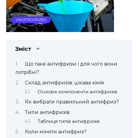
UNCATEGORIZED
Зміст
Що таке антифризи і для чого вони
потрібні?
Склад антифризів: цікава хімія
Основні компоненти антифризів
Як вибрати правильний антифриз?
Типи антифризів
Таблиця типів антифризів
Коли міняти антифриз?