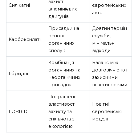
захист
Силікатні
європейських
алюмінієвих
авто
двигунів
Присадки на
Довгий термін
основі
служби,
Карбоксилатні
органічних
мінімальні
сполук
відходи
Комбінація
Баланс між
органічних та
довговічністю і
Гібридні
неорганічних
захисними
присадок
властивостями
Покращені
властивості
Новітні
LOBRID
захисту та
європейські
спільнота з
моделі
екологією