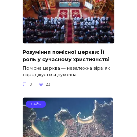
Розуміння помісної церкви: Її
роль у сучасному християнстві
Помісна церква — незалежна віра: як
народжується духовна
0
23
ЛАЙФ