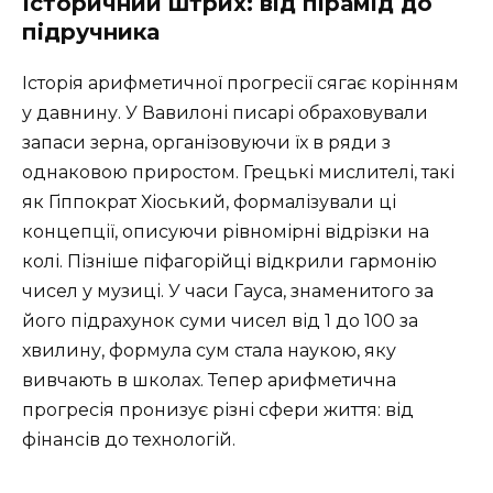
Історичний штрих: від пірамід до
підручника
Історія арифметичної прогресії сягає корінням
у давнину. У Вавилоні писарі обраховували
запаси зерна, організовуючи їх в ряди з
однаковою приростом. Грецькі мислителі, такі
як Гіппократ Хіоський, формалізували ці
концепції, описуючи рівномірні відрізки на
колі. Пізніше піфагорійці відкрили гармонію
чисел у музиці. У часи Гауса, знаменитого за
його підрахунок суми чисел від 1 до 100 за
хвилину, формула сум стала наукою, яку
вивчають в школах. Тепер арифметична
прогресія пронизує різні сфери життя: від
фінансів до технологій.