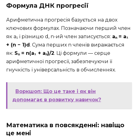
Формула ДНК прогресії
Арифметична прогресія базується на двох
ключових формулах. Позначаючи перший член
як a₁ і різницю d, n-ий член записується:
aₙ = a₁
+ (n − 1)d
. Сума перших n членів виражається
як:
Sₙ = n(a₁ + aₙ)/2
. Ці формули — серце
арифметичної прогресії, забезпечуючи її
гнучкість і універсальність в обчисленнях.
Воркшоп: Що це таке і як він
допомагає в розвитку навичок?
Математика в повсякденні: навіщо
це мені