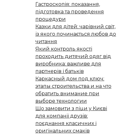
Гастроскопія: показання,
підготовка та проведення
процедури
Казки для дітей: чарівний світ,
із якого починається любов до
читання
Який контроль якості
проходить дитячий одяг від
виробника: важливе для
партнерів і батьків
Каркасный дом под ключ:
этапы строительства и на что
обратить внимание при
выборе технологии
Що замовити з піци у Києві
для компанії друзів:
поєднання класичних і
оригінальних смаків