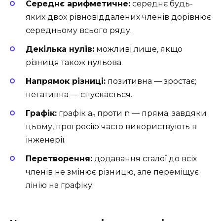
Середнє арифметичне:
середнє будь-
яких двох рівновіддалених членів дорівнює
середньому всього ряду.
Декілька нулів:
можливі лише, якщо
різниця також нульова.
Напрямок різниці:
позитивна — зростає;
негативна — спускається.
Графік:
графік aₙ проти n — пряма; завдяки
цьому, прогресію часто використвують в
інженерії.
Перетворення:
додавання сталої до всіх
членів не змінює різницю, але переміщує
лінію на графіку.