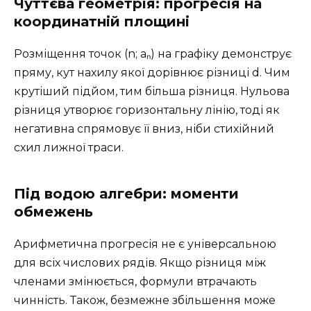
Чуттєва геометрія: прогресія на
координатній площині
Розміщення точок (n; aₙ) на графіку демонструє
пряму, кут нахилу якої дорівнює різниці d. Чим
крутіший підйом, тим більша різниця. Нульова
різниця утворює горизонтальну лінію, тоді як
негативна спрямовує її вниз, ніби стихійний
схил лижної траси.
Під водою алгебри: моменти
обмежень
Арифметична прогресія не є універсальною
для всіх числових рядів. Якщо різниця між
членами змінюється, формули втрачають
чинність. Також, безмежне збільшення може