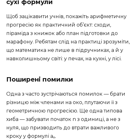
сухі формули
Щоб зацікавити учнів, покажіть арифметичну
прогресію як практичний об’єкт: сходи,
піраміда з книжок або план підготовки до
марафону. Ребятам слід на практиці зрозуміти,
що математика не лише в підручниках, а й у
навколишньому світі: у печах, на кухні, у лісі.
Поширені помилки
Одна з часто зустрічаються помилок — брати
різницю між членами на око, плутаючи її з
геометричною прогресією. Ще одна типова
хиба — забувати початок n з одиниці, а не з
нуля, що призводить до втрати важливого
кроку у формулі aₙ.