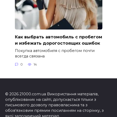
Как выбрать автомобиль с пробегом
и избежать дорогостоящих ошибок
Покупка автомобиля с пробегом почти
всегда связана
0
14
© 2026 21000.com.ua Використання матеріалів,
опублікованих на сайті, допускається тільки з
письмового дозволу правовласника та з
обов'язковим прямим посиланням на сторінку, з
якої запозичений матеріал.