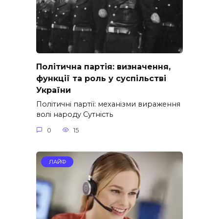
Політична партія: визначення,
функції та роль у суспільстві
України
Політичні партії: механізми вираження
волі народу Сутність
0
15
ЛАЙФ