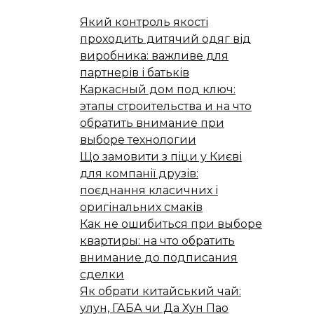
Який контроль якості
проходить дитячий одяг від
виробника: важливе для
партнерів і батьків
Каркасный дом под ключ:
этапы строительства и на что
обратить внимание при
выборе технологии
Що замовити з піци у Києві
для компанії друзів:
поєднання класичних і
оригінальних смаків
Как не ошибиться при выборе
квартиры: на что обратить
внимание до подписания
сделки
Як обрати китайський чай:
улун, ГАБА чи Да Хун Пао