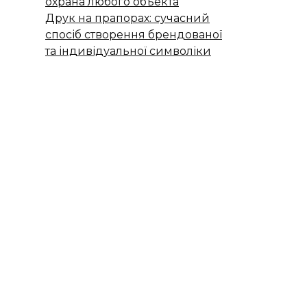
охрана любого объекта
Друк на прапорах: сучасний
спосіб створення брендованої
та індивідуальної символіки