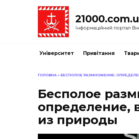
Перейти
до
21000.com.
вмісту
Інформаційний портал Вінн
Університет
Привітання
Твар
ГОЛОВНА
»
БЕСПОЛОЕ РАЗМНОЖЕНИЕ: ОПРЕДЕЛЕ
Бесполое разм
определение, 
из природы