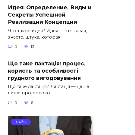
Идея: Определение, Виды и
Секреты Успешной
Реализации Концепции
Что такое идея? Идея — это такая,
знаете, штука, которая
0
13
Що таке лактація: процес,
користь та особливості
грудного вигодовування
Що таке лактація? Лактація — це не
лише про молоко.
0
6
ЛАЙФ