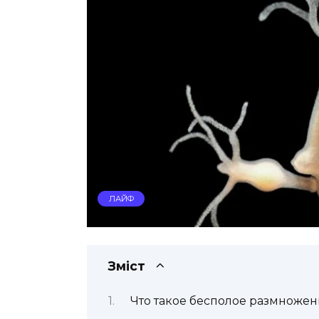
ЛАЙФ
Зміст
Что такое бесполое размноже