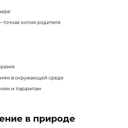
нере
— точная копия родителя
бразия
ниям в окружающей среде
зням и паразитам
ение в природе