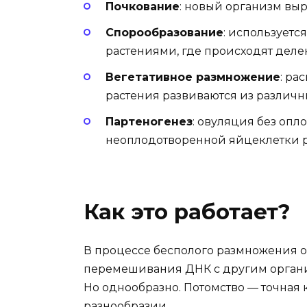
Почкование
: новый организм выр
Спорообразование
: используетс
растениями, где происходят деле
Вегетативное размножение
: ра
растения развиваются из различн
Партеногенез
: овуляция без опл
неоплодотворенной яйцеклетки р
Как это работает?
В процессе бесполого размножения о
перемешивания ДНК с другим организм
Но однообразно. Потомство — точная к
разнообразии.