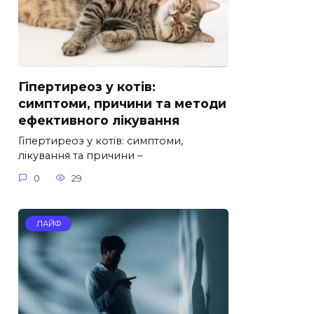
Гіпертиреоз у котів:
симптоми, причини та методи
ефективного лікування
Гіпертиреоз у котів: симптоми,
лікування та причини –
0
29
ЛАЙФ