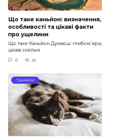
Що таке каньйон: визначення,
особливості та цікаві факти
про ущелини
Що таке Каньйон Думаєш: глибокі яри,
цікаві скельні
0
41
ТВАРИНИ