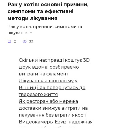
Рак у котів: основні причини,
симптоми та ефективні
методи лікування
Рак у котів: причини, симптоми та
лікування –
0
32
Скільки насправді коштує 3D
друк вдома: розбираємо
витрати на філамент
Лікування алкоголізму у
Вінниці: як повернутись до
тверезого життя
Як ресторан або мережа
доставки знижує витрати на
пакування без втрати якості
Видеокамеры Ezviz: надежная