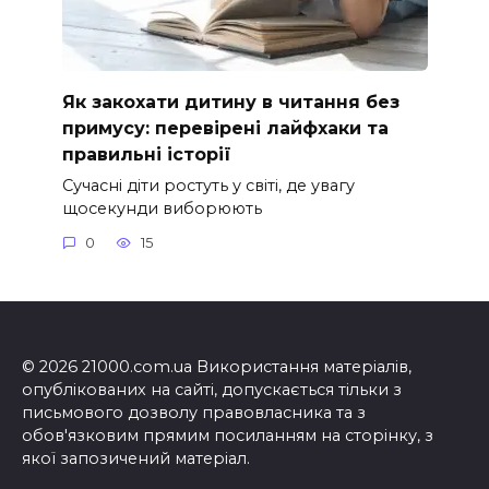
Як закохати дитину в читання без
примусу: перевірені лайфхаки та
правильні історії
Сучасні діти ростуть у світі, де увагу
щосекунди виборюють
0
15
© 2026 21000.com.ua Використання матеріалів,
опублікованих на сайті, допускається тільки з
письмового дозволу правовласника та з
обов'язковим прямим посиланням на сторінку, з
якої запозичений матеріал.