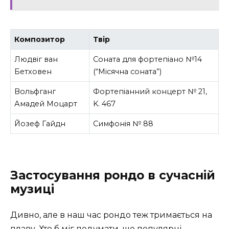
Композитор
Твір
Людвіг ван
Соната для фортепіано №14
Бетховен
(“Місячна соната”)
Вольфганг
Фортепіанний концерт № 21,
Амадей Моцарт
K. 467
Йозеф Гайдн
Симфонія № 88
Застосування рондо в сучасній
музиці
Дивно, але в наш час рондо теж тримається на
плаву. Хто б міг подумати, що популярні