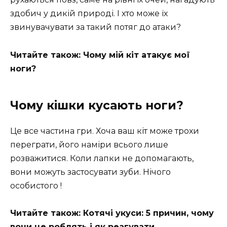
здобич у дикій природі. І хто може їх
звинувачувати за такий потяг до атаки?
Читайте також: Чому мій кіт атакує мої
ноги?
Чому кішки кусають ноги?
Це все частина гри. Хоча ваш кіт може трохи
переграти, його наміри всього лише
розважитися. Коли лапки не допомагають,
вони можуть застосувати зуби. Нічого
особистого !
Читайте також: Котячі укуси: 5 причин, чому
вони це роблять і як реагувати