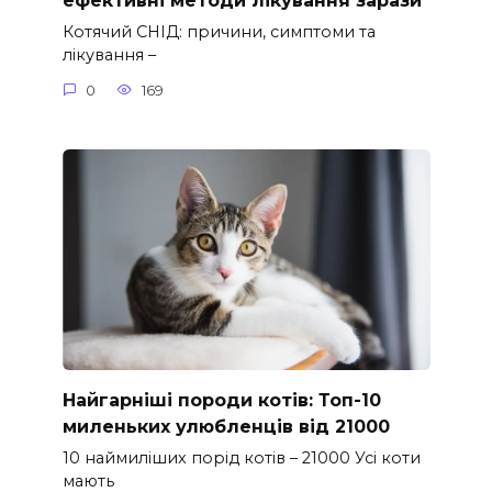
ефективні методи лікування зарази
Котячий СНІД: причини, симптоми та
лікування –
0
169
Найгарніші породи котів: Топ-10
миленьких улюбленців від 21000
10 наймиліших порід котів – 21000 Усі коти
мають