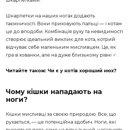
шкарпетками.
Шкарпетки на наших ногах додають
таємничості. Вони приховують пальці — і котам
це до вподоби. Комбінація руху та невидимості
створює ідеальний виклик для кота, котрий
відчуває себе маленьким мисливцем. Це, як
гра в хованки, але на дуже близькому рівні ‍♂️ .
Читайте також: Чи є у котів хороший нюх?
Чому кішки нападають на
ноги?
Кішки мисливці за своєю природою. Все, що
рухається, — це потенційна здобич. Ноги, які
рухаються повз, саме на рівні їх очей, нагадують