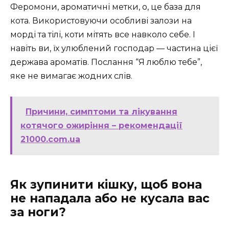
Феромони, ароматичні метки, о, це база для
кота. Використовуючи особливі залози на
морді та тілі, коти мітять все навколо себе. І
навіть ви, їх улюблений господар — частина цієї
держава ароматів. Послання “Я люблю тебе”,
яке не вимагає жодних слів.
Причини, симптоми та лікування
котячого ожиріння – рекомендації
21000.com.ua
Як зупинити кішку, щоб вона
не нападала або не кусала вас
за ноги?