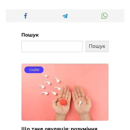
Пошук
Пошук
ЛАЙФ
Що таке овуляція: розуміння