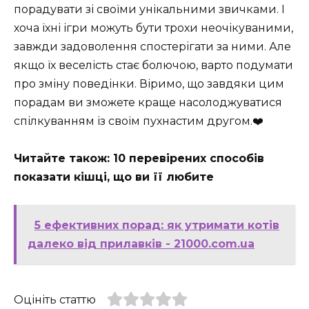
порадувати зі своїми унікальними звичками. І
хоча їхні ігри можуть бути трохи неочікуваними,
завжди задоволення спостерігати за ними. Але
якщо їх веселість стає болючою, варто подумати
про зміну поведінки. Віримо, що завдяки цим
порадам ви зможете краще насолоджуватися
спілкуванням із своїм пухнастим другом.❤️
Читайте також: 10 перевірених способів
показати кішці, що ви її любите
5 ефективних порад: як утримати котів
далеко від прилавків - 21000.com.ua
Оцініть статтю