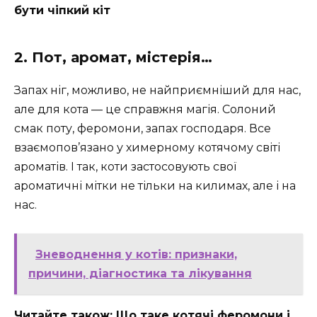
бути чіпкий кіт
2. Пот, аромат, містерія…
Запах ніг, можливо, не найприємніший для нас,
але для кота — це справжня магія. Солоний
смак поту, феромони, запах господаря. Все
взаємопов’язано у химерному котячому світі
ароматів. І так, коти застосовують свої
ароматичні мітки не тільки на килимах, але і на
нас.
Зневоднення у котів: признаки,
причини, діагностика та лікування
Читайте також: Що таке котячі феромони і