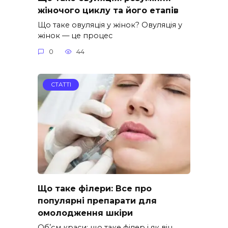
жіночого циклу та його етапів
Що таке овуляція у жінок? Овуляція у
жінок — це процес
0
44
СТАТТІ
Що таке філери: Все про
популярні препарати для
омолодження шкіри
Обʼєм краси: що таке філер і як він