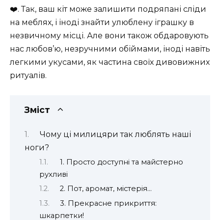
❤️. Так, ваш кіт може залишити подряпані сліди
на меблях, і іноді знайти улюблену іграшку в
незвичному місці. Але вони також обдаровують
нас любов’ю, незручними обіймами, іноді навіть
легкими укусами, як частина своїх дивовижних
ритуалів.
Зміст
Чому ці милицяри так люблять наші
ноги?
1. Просто доступні та майстерно
рухливі
2. Пот, аромат, містерія…
3. Прекрасне прикриття:
шкарпетки!