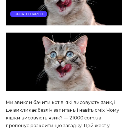
UNCATEGORIZED
Ми звикли бачити котів, які висовують язик, і
це викликає безліч запитань і навіть сміх. Чому
кішки висовують язик? — 21000.com.ua
пропонує розкрити цю загадку. Цей жест у