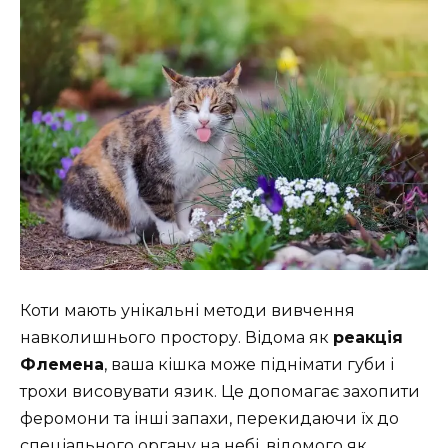
Коти мають унікальні методи вивчення
навколишнього простору. Відома як
реакція
Флемена
, ваша кішка може піднімати губи і
трохи висовувати язик. Це допомагає захопити
феромони та інші запахи, перекидаючи їх до
спеціального органу на небі, відомого як