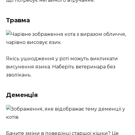
що потребує негайного втручання.
Травма
Якісь ушкодження у роті можуть викликати
висунення язика. Наберіть ветеринара без
зволікань.
Деменція
Бачите зміни в поведінці старшої кішки? Це