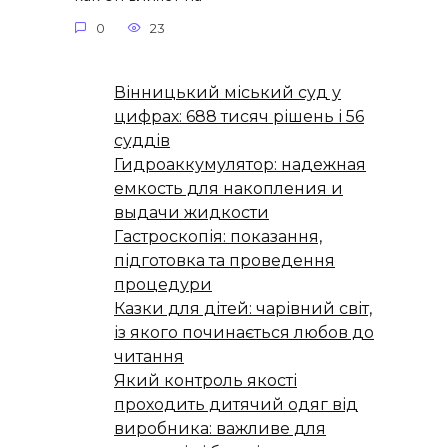
0
23
Вінницький міський суд у
цифрах: 688 тисяч рішень і 56
суддів
Гидроаккумулятор: надежная
емкость для накопления и
выдачи жидкости
Гастроскопія: показання,
підготовка та проведення
процедури
Казки для дітей: чарівний світ,
із якого починається любов до
читання
Який контроль якості
проходить дитячий одяг від
виробника: важливе для