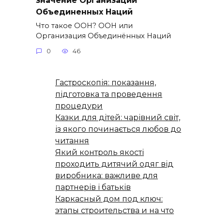
Объединенных Наций
Что такое ООН? ООН или
Организация Объединённых Наций
0
46
Гастроскопія: показання,
підготовка та проведення
процедури
Казки для дітей: чарівний світ,
із якого починається любов до
читання
Який контроль якості
проходить дитячий одяг від
виробника: важливе для
партнерів і батьків
Каркасный дом под ключ:
этапы строительства и на что