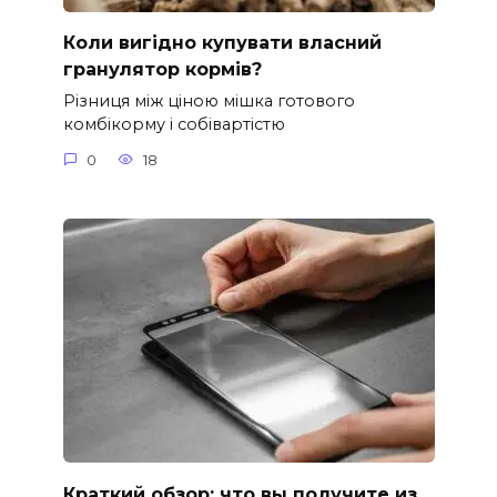
Коли вигідно купувати власний
гранулятор кормів?
Різниця між ціною мішка готового
комбікорму і собівартістю
0
18
Краткий обзор: что вы получите из