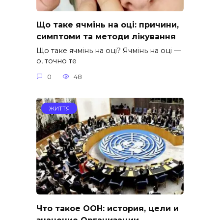
Що таке ячмінь на оці: причини,
симптоми та методи лікування
Що таке ячмінь на оці? Ячмінь на оці —
о, точно те
0
48
ЖИТТЯ
Что такое ООН: история, цели и
значение Организации