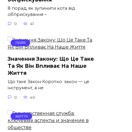
8 порад, як зупинити кота від
обприскування –
0
41
ЛАЙФ
Значення Закону: Що Це Таке
Та Як Він Впливає На Наше
Життя
Що таке Закон Коротко: закон — це
інструмент, а не
0
40
ЖИТТЯ