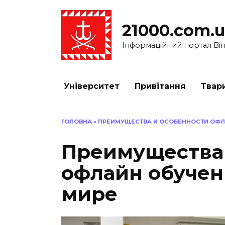
Перейти
до
21000.com.
вмісту
Інформаційний портал Вінн
Університет
Привітання
Твар
ГОЛОВНА
»
ПРЕИМУЩЕСТВА И ОСОБЕННОСТИ ОФЛ
Преимущества 
офлайн обучен
мире