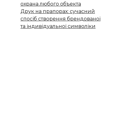
охрана любого объекта
Друк на прапорах: сучасний
спосіб створення брендованої
та індивідуальної символіки