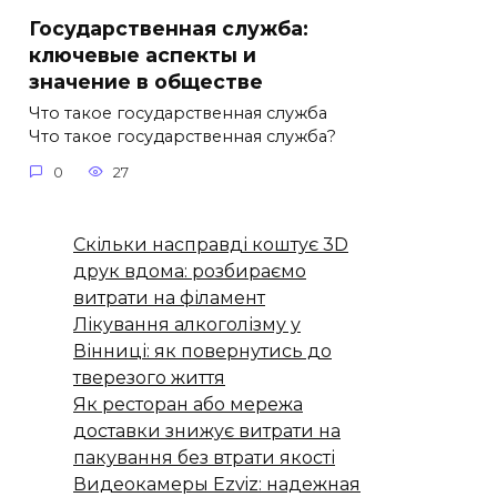
Государственная служба:
ключевые аспекты и
значение в обществе
Что такое государственная служба
Что такое государственная служба?
0
27
Скільки насправді коштує 3D
друк вдома: розбираємо
витрати на філамент
Лікування алкоголізму у
Вінниці: як повернутись до
тверезого життя
Як ресторан або мережа
доставки знижує витрати на
пакування без втрати якості
Видеокамеры Ezviz: надежная