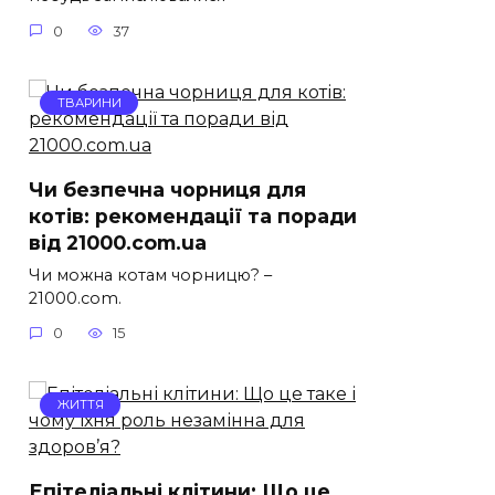
0
37
ТВАРИНИ
Чи безпечна чорниця для
котів: рекомендації та поради
від 21000.com.ua
Чи можна котам чорницю? –
21000.com.
0
15
ЖИТТЯ
Епітеліальні клітини: Що це