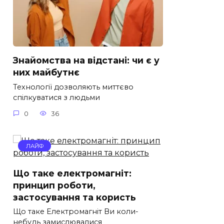
Знайомства на відстані: чи є у
них майбутнє
Технології дозволяють миттєво
спілкуватися з людьми
0
36
ЛАЙФ
Що таке електромагніт:
принцип роботи,
застосування та користь
Що таке Електромагніт Ви коли-
небудь замислювалися