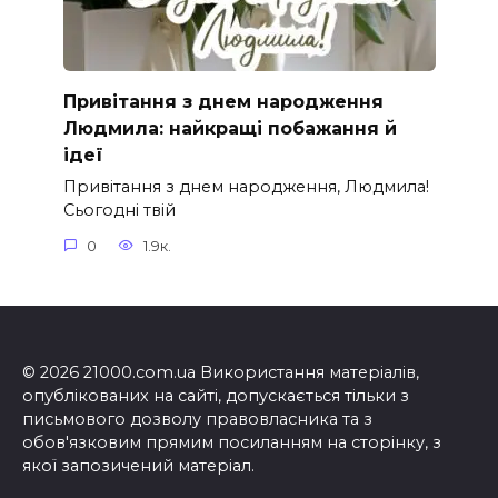
Привітання з днем народження
Людмила: найкращі побажання й
ідеї
Привітання з днем народження, Людмила!
Сьогодні твій
0
1.9к.
© 2026 21000.com.ua Використання матеріалів,
опублікованих на сайті, допускається тільки з
письмового дозволу правовласника та з
обов'язковим прямим посиланням на сторінку, з
якої запозичений матеріал.