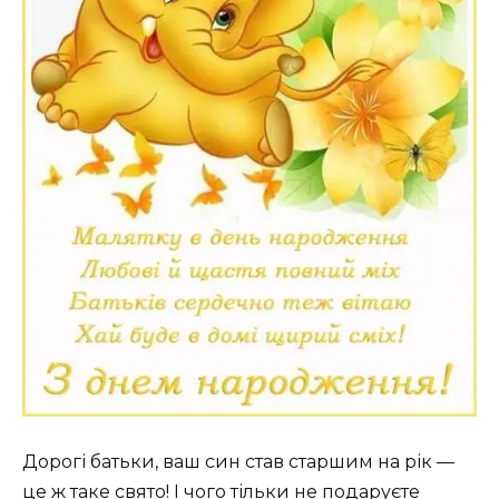
Дорогі батьки, ваш син став старшим на рік —
це ж таке свято! І чого тільки не подаруєте