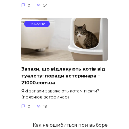
0
54
ТВАРИНИ
Запахи, що відлякують котів від
туалету: поради ветеринара –
21000.com.ua
Які запахи заважають котам пісяти?
(пояснює ветеринар) –
0
18
Как не ошибиться при выборе