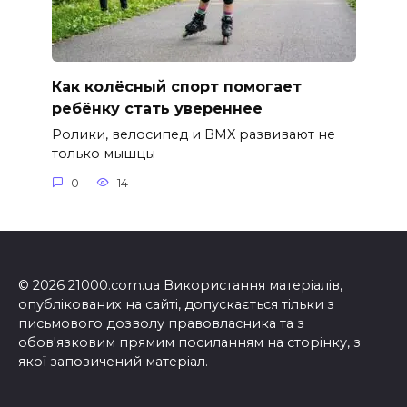
Как колёсный спорт помогает
ребёнку стать увереннее
Ролики, велосипед и BMX развивают не
только мышцы
0
14
© 2026 21000.com.ua Використання матеріалів,
опублікованих на сайті, допускається тільки з
письмового дозволу правовласника та з
обов'язковим прямим посиланням на сторінку, з
якої запозичений матеріал.