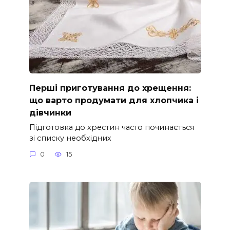
Перші приготування до хрещення:
що варто продумати для хлопчика і
дівчинки
Підготовка до хрестин часто починається
зі списку необхідних
0
15