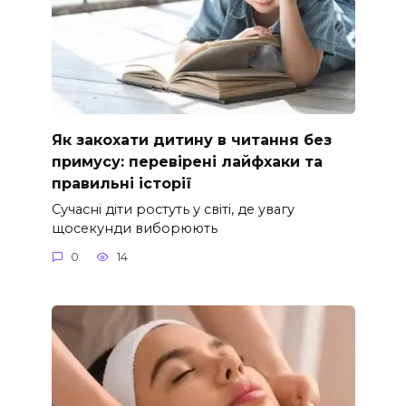
Як закохати дитину в читання без
примусу: перевірені лайфхаки та
правильні історії
Сучасні діти ростуть у світі, де увагу
щосекунди виборюють
0
14