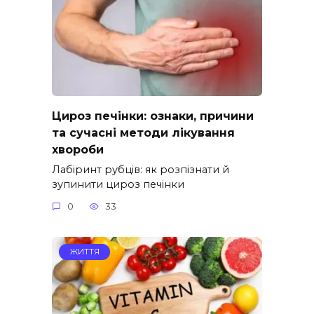
Цироз печінки: ознаки, причини
та сучасні методи лікування
хвороби
Лабіринт рубців: як розпізнати й
зупинити цироз печінки
0
33
ЖИТТЯ