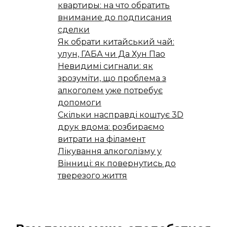
квартиры: на что обратить
внимание до подписания
сделки
Як обрати китайський чай:
улун, ГАБА чи Да Хун Пао
Невидимі сигнали: як
зрозуміти, що проблема з
алкоголем уже потребує
допомоги
Скільки насправді коштує 3D
друк вдома: розбираємо
витрати на філамент
Лікування алкоголізму у
Вінниці: як повернутись до
тверезого життя