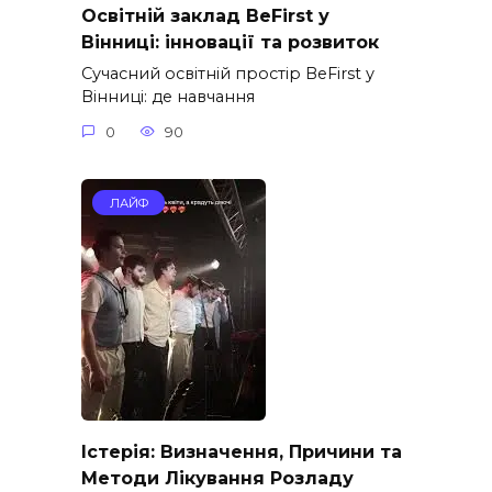
Освітній заклад BeFirst у
Вінниці: інновації та розвиток
Сучасний освітній простір BeFirst у
Вінниці: де навчання
0
90
ЛАЙФ
Істерія: Визначення, Причини та
Методи Лікування Розладу