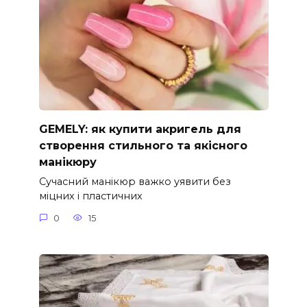
GEMELY: як купити акригель для
створення стильного та якісного
манікюру
Сучасний манікюр важко уявити без
міцних і пластичних
0
15