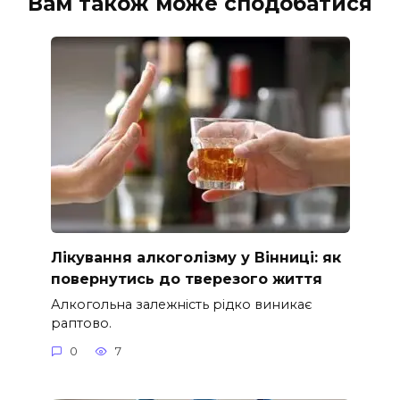
Вам також може сподобатися
Лікування алкоголізму у Вінниці: як
повернутись до тверезого життя
Алкогольна залежність рідко виникає
раптово.
0
7