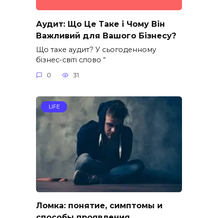
Аудит: Що Це Таке і Чому Він
Важливий для Вашого Бізнесу?
Що таке аудит? У сьогоденному
бізнес-світі слово “
0
31
LIFE
Ломка: понятие, симптомы и
способы проявления