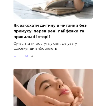
Як закохати дитину в читання без
примусу: перевірені лайфхаки та
правильні історії
Сучасні діти ростуть у світі, де увагу
щосекунди виборюють
0
14