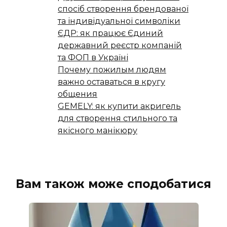
спосіб створення брендованої
та індивідуальної символіки
ЄДР: як працює Єдиний
державний реєстр компаній
та ФОП в Україні
Почему пожилым людям
важно оставаться в кругу
общения
GEMELY: як купити акригель
для створення стильного та
якісного манікюру
Вам також може сподобатися