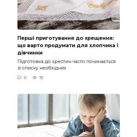
Перші приготування до хрещення:
що варто продумати для хлопчика і
дівчинки
Підготовка до хрестин часто починається
зі списку необхідних
0
15