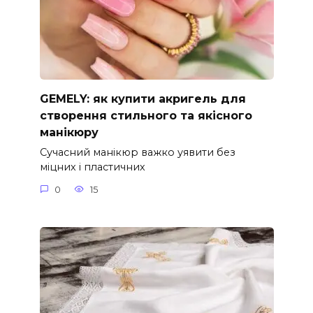
GEMELY: як купити акригель для
створення стильного та якісного
манікюру
Сучасний манікюр важко уявити без
міцних і пластичних
0
15