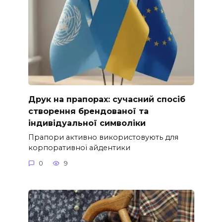
Друк на прапорах: сучасний спосіб
створення брендованої та
індивідуальної символіки
Прапори активно використовують для
корпоративної айдентики
0
9