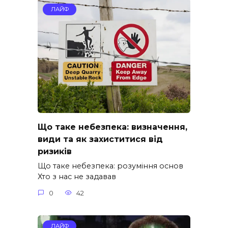
ЛАЙФ
Що таке небезпека: визначення,
види та як захиститися від
ризиків
Що таке небезпека: розуміння основ
Хто з нас не задавав
0
42
ЛАЙФ