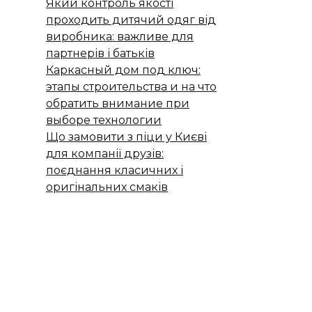
Який контроль якості
проходить дитячий одяг від
виробника: важливе для
партнерів і батьків
Каркасный дом под ключ:
этапы строительства и на что
обратить внимание при
выборе технологии
Що замовити з піци у Києві
для компанії друзів:
поєднання класичних і
оригінальних смаків