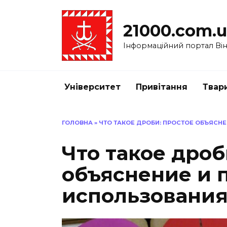
Перейти
до
21000.com.
вмісту
Інформаційний портал Вінн
Університет
Привітання
Твар
ГОЛОВНА
»
ЧТО ТАКОЕ ДРОБИ: ПРОСТОЕ ОБЪЯСН
Что такое дроб
объяснение и
использовани