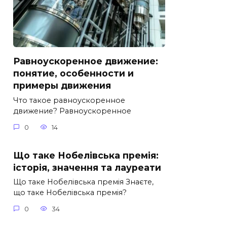
Равноускоренное движение:
понятие, особенности и
примеры движения
Что такое равноускоренное
движение? Равноускоренное
0
14
Що таке Нобелівська премія:
історія, значення та лауреати
Що таке Нобелівська премія Знаєте,
що таке Нобелівська премія?
0
34