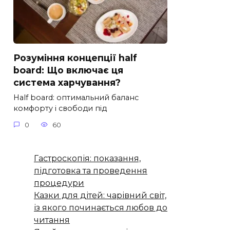
Розуміння концепції half
board: Що включає ця
система харчування?
Half board: оптимальний баланс
комфорту і свободи під
0
60
Гастроскопія: показання,
підготовка та проведення
процедури
Казки для дітей: чарівний світ,
із якого починається любов до
читання