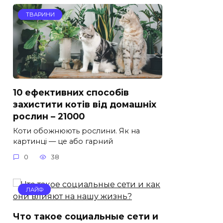
ТВАРИНИ
10 ефективних способів
захистити котів від домашніх
рослин – 21000
Коти обожнюють рослини. Як на
картинці — це або гарний
0
38
ЛАЙФ
Что такое социальные сети и