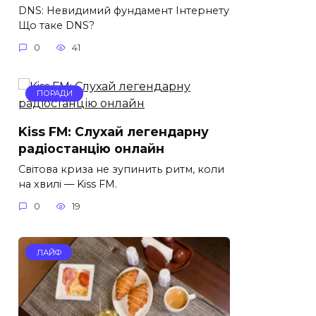
DNS: Невидимий фундамент Інтернету
Що таке DNS?
0
41
ПОРАДИ
Kiss FM: Слухай легендарну
радіостанцію онлайн
Світова криза не зупинить ритм, коли
на хвилі — Kiss FM.
0
19
ЛАЙФ