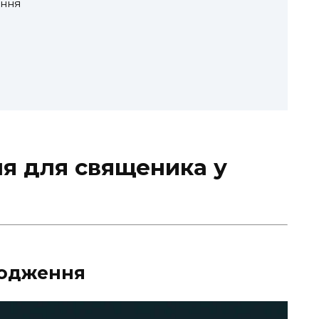
ення
ня для священика у
родження