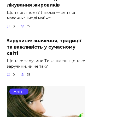
лікування жировиків
Що таке ліпома? Ліпома — це така
маленька, іноді майже
0
47
Заручини: значення, традиції
та важливість у сучасному
світі
Що таке заручини Ти ж знаєш, що таке
заручини, чи не так?
0
53
ЖИТТЯ