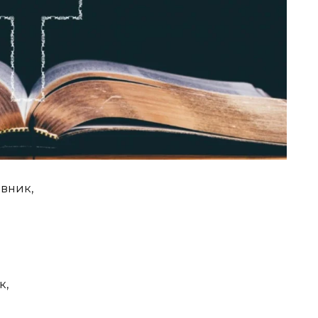
авник,
к,