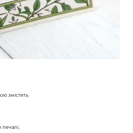
ою змістять.
 печалі,