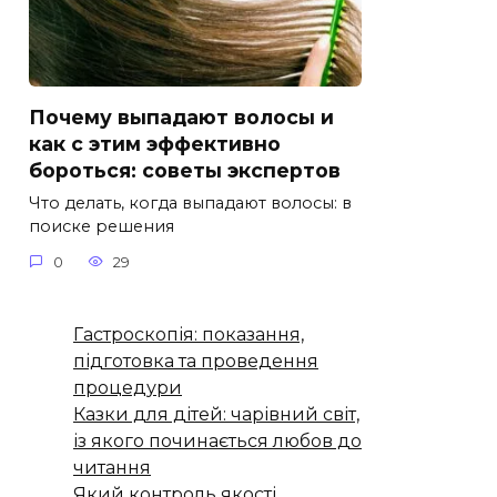
Почему выпадают волосы и
как с этим эффективно
бороться: советы экспертов
Что делать, когда выпадают волосы: в
поиске решения
0
29
Гастроскопія: показання,
підготовка та проведення
процедури
Казки для дітей: чарівний світ,
із якого починається любов до
читання
Який контроль якості