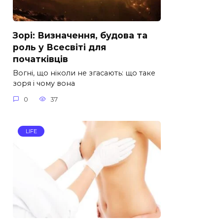
Зорі: Визначення, будова та
роль у Всесвіті для
початківців
Вогні, що ніколи не згасають: що таке
зоря і чому вона
0
37
LIFE