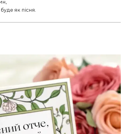
ин,
буде як пісня.