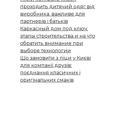
проходить дитячий одяг від
виробника: важливе для
партнерів і батьків
Каркасный дом под ключ:
этапы строительства и на что
обратить внимание при
выборе технологии
Що замовити з піци у Києві
для компанії друзів:
поєднання класичних і
оригінальних смаків