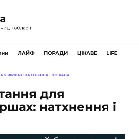
ua
иці і області
ини
ЛАЙФ
ПОРАДИ
ЦІКАВЕ
LIFE
А У ВІРШАХ: НАТХНЕННЯ І ПОШАНА
ітання для
ршах: натхнення і