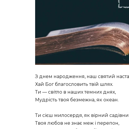
З днем народження, наш святий наст
Хай Бог благословить твій шлях.
Ти — світло в наших темних днях,
Мудрість твоя безмежна, як океан.
Ти сієш милосердя, як вірний садівни
Твоя любов не знає меж і перепон,