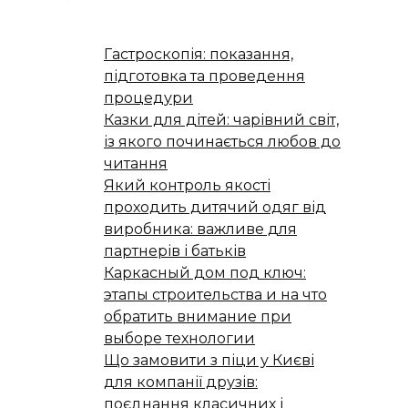
Гастроскопія: показання,
підготовка та проведення
процедури
Казки для дітей: чарівний світ,
із якого починається любов до
читання
Який контроль якості
проходить дитячий одяг від
виробника: важливе для
партнерів і батьків
Каркасный дом под ключ:
этапы строительства и на что
обратить внимание при
выборе технологии
Що замовити з піци у Києві
для компанії друзів:
поєднання класичних і