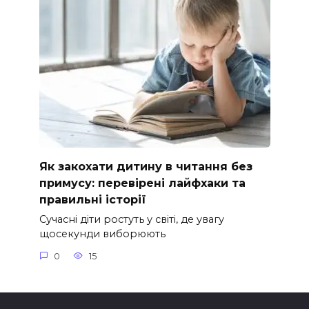
Як закохати дитину в читання без
примусу: перевірені лайфхаки та
правильні історії
Сучасні діти ростуть у світі, де увагу
щосекунди виборюють
0
15