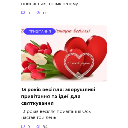
опиняється в замкненому
0
13
ПРИВІТАННЯ
13 років весілля: зворушливі
привітання та ідеї для
святкування
13 років весілля привітання Ось і
настав той день
0
94