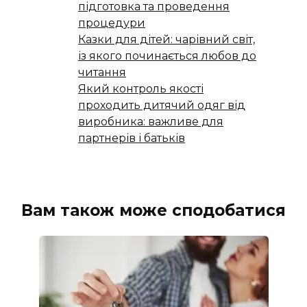
підготовка та проведення
процедури
Казки для дітей: чарівний світ,
із якого починається любов до
читання
Який контроль якості
проходить дитячий одяг від
виробника: важливе для
партнерів і батьків
Вам також може сподобатися