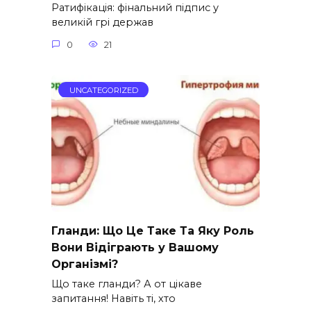
Ратифікація: фінальний підпис у
великій грі держав
0
21
UNCATEGORIZED
Гланди: Що Це Таке Та Яку Роль
Вони Відіграють у Вашому
Організмі?
Що таке гланди? А от цікаве
запитання! Навіть ті, хто