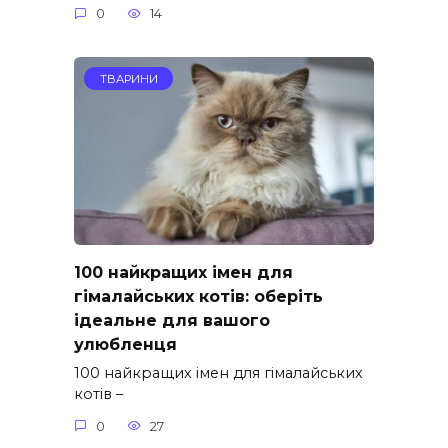
0
14
ТВАРИНИ
100 найкращих імен для
гімалайських котів: оберіть
ідеальне для вашого
улюбленця
100 найкращих імен для гімалайських
котів –
0
27