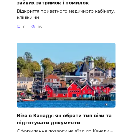
зайвих затримок і помилок
Відкриття приватного медичного кабінету,
клініки чи
0
16
Віза в Канаду: як обрати тип візи та
підготувати документи
Оформлення дозволу на в’їзд до Канади –