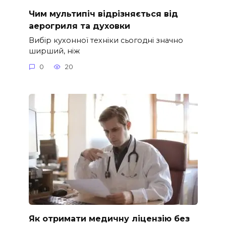
Чим мультипіч відрізняється від
аерогриля та духовки
Вибір кухонної техніки сьогодні значно
ширший, ніж
0
20
Як отримати медичну ліцензію без