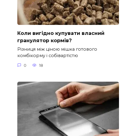
Коли вигідно купувати власний
гранулятор кормів?
Різниця між ціною мішка готового
комбікорму і собівартістю
0
18