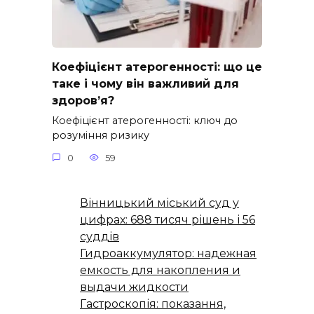
Коефіцієнт атерогенності: що це
таке і чому він важливий для
здоров’я?
Коефіцієнт атерогенності: ключ до
розуміння ризику
0
59
Вінницький міський суд у
цифрах: 688 тисяч рішень і 56
суддів
Гидроаккумулятор: надежная
емкость для накопления и
выдачи жидкости
Гастроскопія: показання,