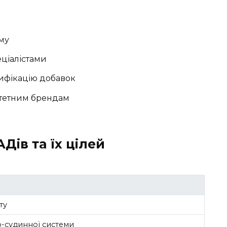
му
ціалістами
тифікацію добавок
итетним брендам
ів та їх цілей
ту
о-судинної системи