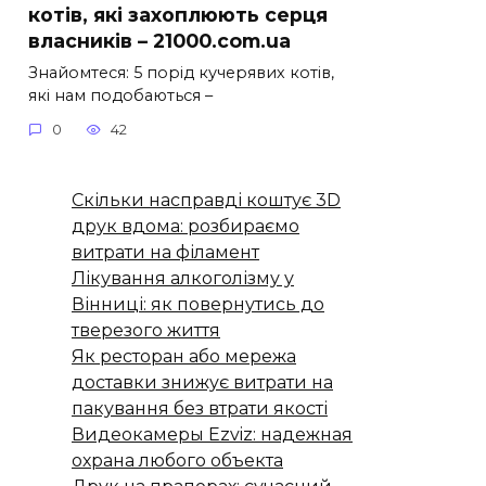
котів, які захоплюють серця
власників – 21000.com.ua
Знайомтеся: 5 порід кучерявих котів,
які нам подобаються –
0
42
Скільки насправді коштує 3D
друк вдома: розбираємо
витрати на філамент
Лікування алкоголізму у
Вінниці: як повернутись до
тверезого життя
Як ресторан або мережа
доставки знижує витрати на
пакування без втрати якості
Видеокамеры Ezviz: надежная
охрана любого объекта