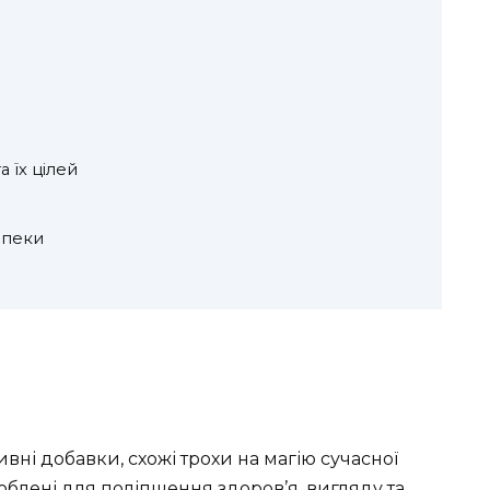
 їх цілей
зпеки
ивні добавки, схожі трохи на магію сучасної
блені для поліпшення здоров’я, вигляду та