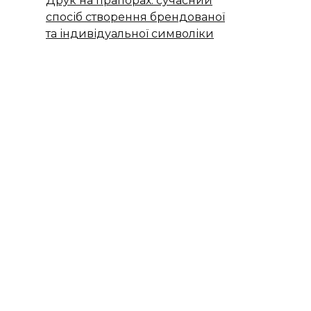
Друк на прапорах: сучасний
спосіб створення брендованої
та індивідуальної символіки