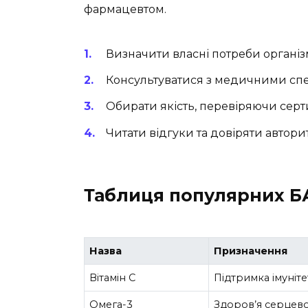
фармацевтом.
Визначити власні потреби організ
Консультуватися з медичними спе
Обирати якість, перевіряючи сер
Читати відгуки та довіряти автор
Таблиця популярних БАД
Назва
Призначення
Вітамін С
Підтримка імуніте
Омега-3
Здоров’я серцев