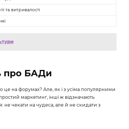
ії та витривалості
мії
ьтури
ь про БАДи
о це на форумах? Але, як і з усіма популярними
 простий маркетинг, інші ж відзначають
 не чекати на чудеса, але й не скидати з