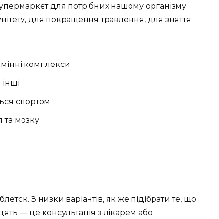
супермаркет для потрібних нашому організму
нітету, для покращення травлення, для зняття
ітамінні комплекси
 інші
ться спортом
 та мозку
аблеток. З низки варіантів, як же підібрати те, що
дять — це консультація з лікарем або