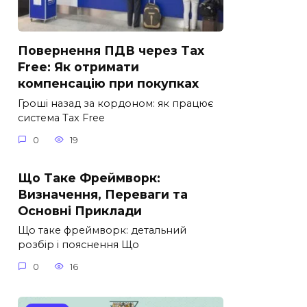
Повернення ПДВ через Tax
Free: Як отримати
компенсацію при покупках
Гроші назад за кордоном: як працює
система Tax Free
0
19
Що Таке Фреймворк:
Визначення, Переваги та
Основні Приклади
Що таке фреймворк: детальний
розбір і пояснення Що
0
16