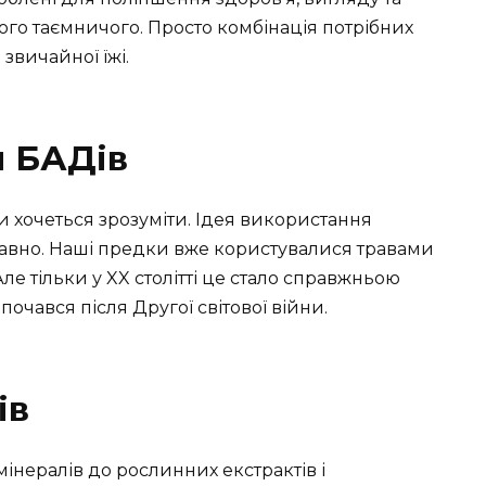
ого таємничого. Просто комбінація потрібних
звичайної їжі.
я БАДів
 хочеться зрозуміти. Ідея використання
авно. Наші предки вже користувалися травами
ле тільки у XX столітті це стало справжньою
очався після Другої світової війни.
ів
мінералів до рослинних екстрактів і