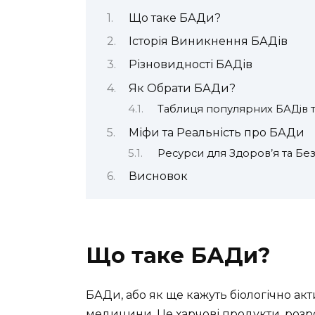
Що таке БАДи?
Історія Виникнення БАДів
Різновидності БАДів
Як Обрати БАДи?
Таблиця популярних БАДів та
Міфи та Реальність про БАДи
Ресурси для Здоров’я та Бе
Висновок
Що таке БАДи?
БАДи, або як ще кажуть біологічно акт
медицини. Це харчові продукти, розро