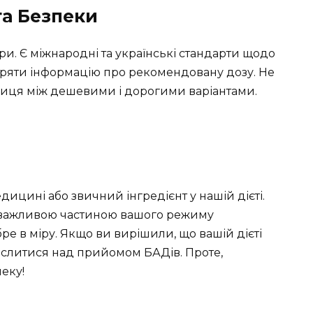
та Безпеки
и. Є міжнародні та українські стандарти щодо
віряти інформацію про рекомендовану дозу. Не
ізниця між дешевими і дорогими варіантами.
ицині або звичний інгредієнт у нашій дієті.
и важливою частиною вашого режиму
обре в міру. Якщо ви вирішили, що вашій дієті
мислитися над прийомом БАДів. Проте,
еку!