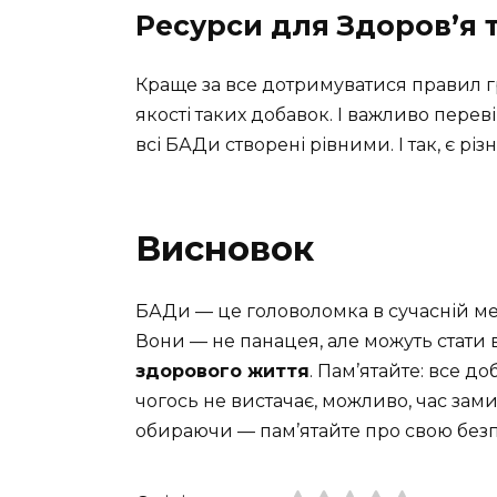
Ресурси для Здоров’я 
Краще за все дотримуватися правил гр
якості таких добавок. І важливо пере
всі БАДи створені рівними. І так, є р
Висновок
БАДи — це головоломка в сучасній мед
Вони — не панацея, але можуть стат
здорового життя
. Пам’ятайте: все д
чогось не вистачає, можливо, час за
обираючи — пам’ятайте про свою безп