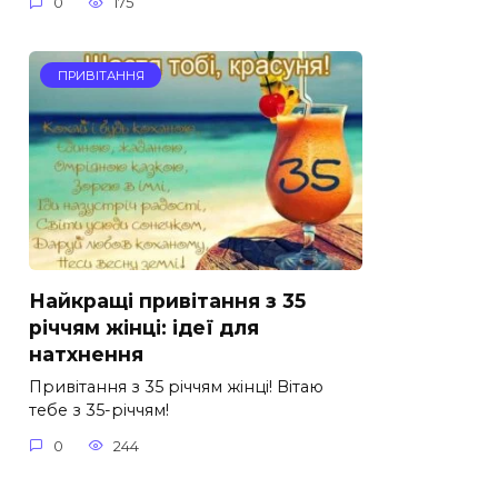
0
175
ПРИВІТАННЯ
Найкращі привітання з 35
річчям жінці: ідеї для
натхнення
Привітання з 35 річчям жінці! Вітаю
тебе з 35-річчям!
0
244