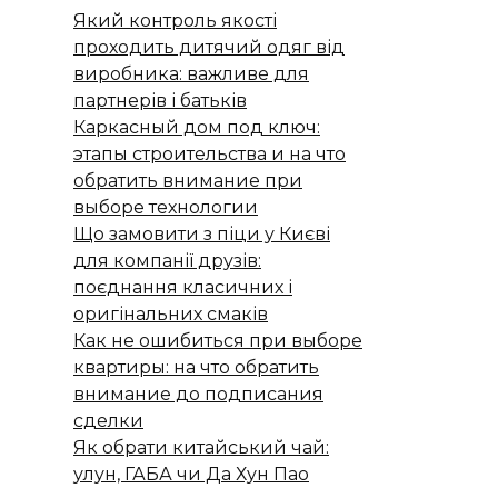
Який контроль якості
проходить дитячий одяг від
виробника: важливе для
партнерів і батьків
Каркасный дом под ключ:
этапы строительства и на что
обратить внимание при
выборе технологии
Що замовити з піци у Києві
для компанії друзів:
поєднання класичних і
оригінальних смаків
Как не ошибиться при выборе
квартиры: на что обратить
внимание до подписания
сделки
Як обрати китайський чай:
улун, ГАБА чи Да Хун Пао