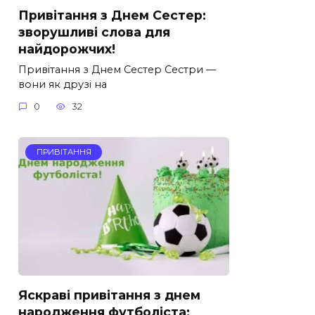
Привітання з Днем Сестер:
зворушливі слова для
найдорожчих!
Привітання з Днем Сестер Сестри —
вони як друзі на
0
32
ПРИВІТАННЯ
Яскраві привітання з днем
народження футболіста: