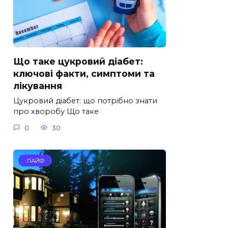
Що таке цукровий діабет:
ключові факти, симптоми та
лікування
Цукровий діабет: що потрібно знати
про хворобу Що таке
0
30
ЛАЙФ