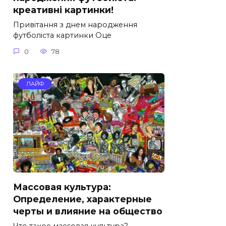
креативні картинки!
Привітання з днем народження
футболіста картинки Оце
0
78
ЛАЙФ
Массовая культура:
Определение, характерные
черты и влияние на общество
Что такое массовая культура?