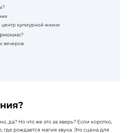
ы?
нии
центр культурной жизни
лармонию?
х вечеров
ония?
, да? Но что же это за зверь? Если коротко,
 где рождается магия звука. Это сцена для