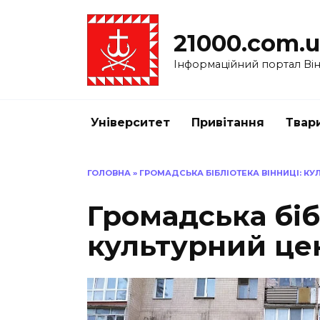
Перейти
до
21000.com.
вмісту
Інформаційний портал Вінн
Університет
Привітання
Твар
ГОЛОВНА
»
ГРОМАДСЬКА БІБЛІОТЕКА ВІННИЦІ: КУ
Громадська біб
культурний це