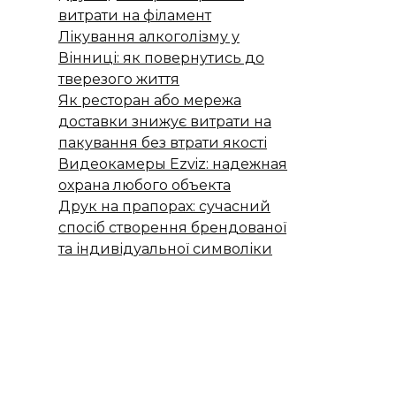
витрати на філамент
Лікування алкоголізму у
Вінниці: як повернутись до
тверезого життя
Як ресторан або мережа
доставки знижує витрати на
пакування без втрати якості
Видеокамеры Ezviz: надежная
охрана любого объекта
Друк на прапорах: сучасний
спосіб створення брендованої
та індивідуальної символіки