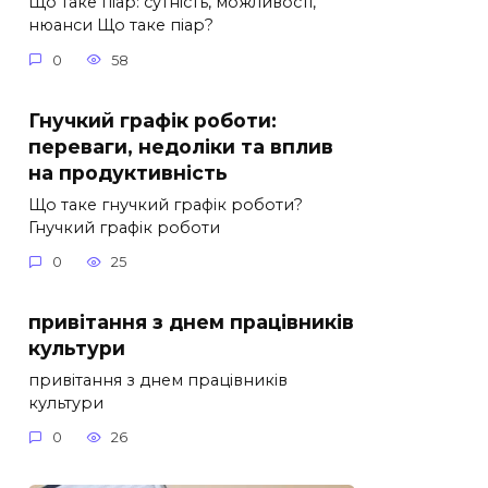
Що таке піар: сутність, можливості,
нюанси Що таке піар?
0
58
Гнучкий графік роботи:
переваги, недоліки та вплив
на продуктивність
Що таке гнучкий графік роботи?
Гнучкий графік роботи
0
25
привітання з днем працівників
культури
привітання з днем працівників
культури
0
26