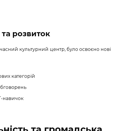
 та розвиток
часний культурний центр, було освоєно нові
ових категорій
обговорень
Т-навичок
ьність та громадська