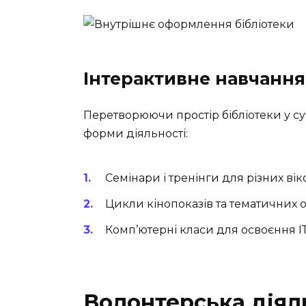
Інтерактивне навчання
Перетворюючи простір бібліотеки у су
форми діяльності:
Семінари і тренінги для різних вік
Цикли кінопоказів та тематичних 
Комп’ютерні класи для освоєння І
Волонтерська діял