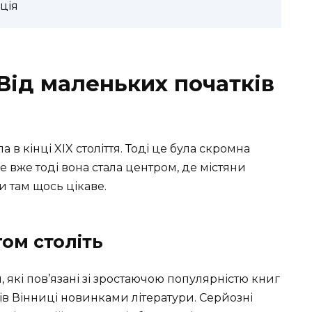
ція
 Від маленьких початків
в кінці XIX століття. Тоді це була скромна
ле вже тоді вона стала центром, де містяни
 там щось цікаве.
ом століть
и, які пов’язані зі зростаючою популярністю книг
ів Вінниці новинками літератури. Серйозні