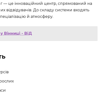
ниг — це інноваційний центр, спрямований на
х відвідувачів. До складу системи входять
спеціалізацію й атмосферу.
у Вінниці - ВіД
ть
урсів
орослих
аси