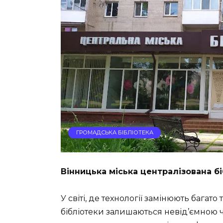
ГРОМАДСЬКА БІБЛІОТЕКА
Вінницька міська централізована бі
У світі, де технології замінюють багат
бібліотеки залишаються невід’ємною ч