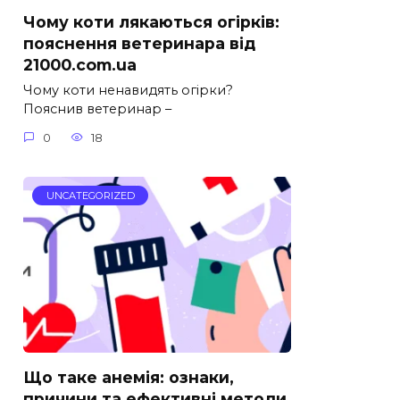
Чому коти лякаються огірків:
пояснення ветеринара від
21000.com.ua
Чому коти ненавидять огірки?
Пояснив ветеринар –
0
18
UNCATEGORIZED
Що таке анемія: ознаки,
причини та ефективні методи