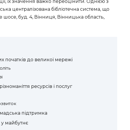
ї, їх значення важко переоцінити. Однією з
ська централізована бібліотечна система, що
шосе, буд. 4, Вінниця, Вінницька область,
ких початків до великої мережі
оліть
ві
різноманіття ресурсів і послуг
озвиток
омадська підтримка
 у майбутнє