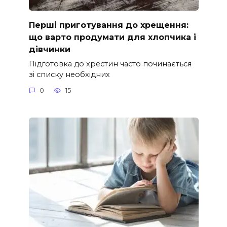
Перші приготування до хрещення:
що варто продумати для хлопчика і
дівчинки
Підготовка до хрестин часто починається
зі списку необхідних
0
15