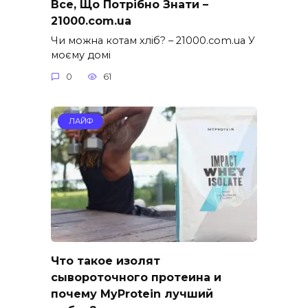
Все, Що Потрібно Знати –
21000.com.ua
Чи можна котам хліб? – 21000.com.ua У
моєму домі
0
61
ЛАЙФ
Что такое изолят
сывороточного протеина и
почему MyProtein лучший