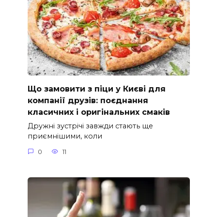
Що замовити з піци у Києві для
компанії друзів: поєднання
класичних і оригінальних смаків
Дружні зустрічі завжди стають ще
приємнішими, коли
0
11