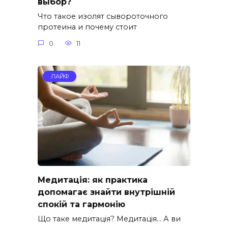
выбор?
Что такое изолят сывороточного
протеина и почему стоит
0
11
ЛАЙФ
Медитація: як практика
допомагає знайти внутрішній
спокій та гармонію
Що таке медитація? Медитація… А ви