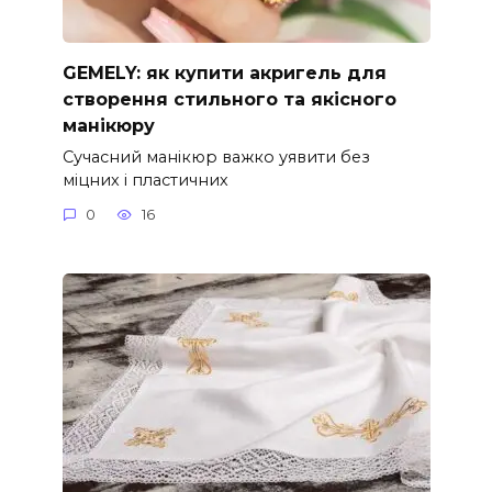
GEMELY: як купити акригель для
створення стильного та якісного
манікюру
Сучасний манікюр важко уявити без
міцних і пластичних
0
16