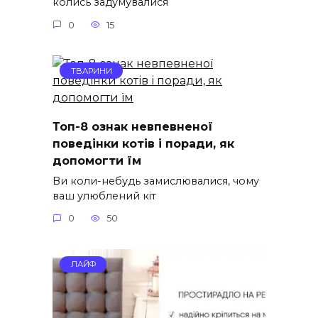
колись задумувалися
0
15
ТВАРИНИ
Топ-8 ознак невпевненої
поведінки котів і поради, як
допомогти їм
Ви коли-небудь замислювалися, чому
ваш улюблений кіт
0
50
ЛАЙФ