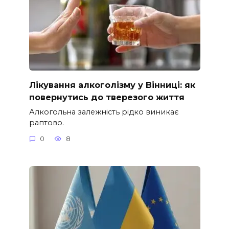
Лікування алкоголізму у Вінниці: як
повернутись до тверезого життя
Алкогольна залежність рідко виникає
раптово.
0
8