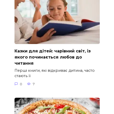
Казки для дітей: чарівний світ, із
якого починається любов до
читання
Перші книги, які відкриває дитина, часто
стають її
0
7