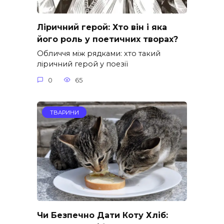
Ліричний герой: Хто він і яка
його роль у поетичних творах?
Обличчя між рядками: хто такий
ліричний герой у поезії
0
65
ТВАРИНИ
Чи Безпечно Дати Коту Хліб: