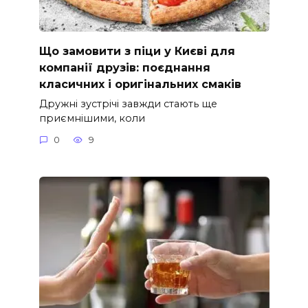
Що замовити з піци у Києві для
компанії друзів: поєднання
класичних і оригінальних смаків
Дружні зустрічі завжди стають ще
приємнішими, коли
0
9