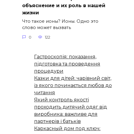
объяснение и их роль в нашей
жизни
Что такое ионы? Ионы. Одно это
слово может вызвать
0
122
Гастроскопія: показання,
підготовка та проведення
процедури
Казки для дітей: чарівний світ,
із якого починається любов до
читання
Який контроль якості
проходить дитячий одяг від
виробника: важливе для
партнерів і батьків
Каркасный дом под ключ: