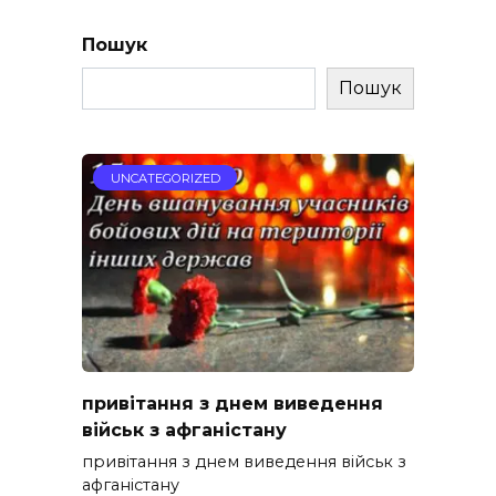
Пошук
Пошук
UNCATEGORIZED
привітання з днем виведення
військ з афганістану
привітання з днем виведення військ з
афганістану