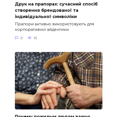
Друк на прапорах: сучасний спосіб
створення брендованої та
індивідуальної символіки
Прапори активно використовують для
корпоративної айдентики
0
10
Почему пожилым людям важно