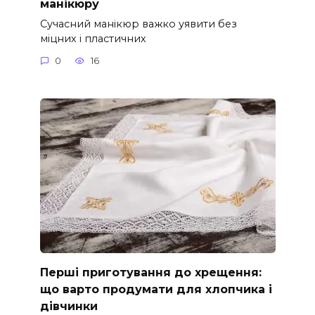
манікюру
Сучасний манікюр важко уявити без
міцних і пластичних
0
16
Перші приготування до хрещення:
що варто продумати для хлопчика і
дівчинки