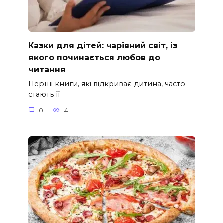
Казки для дітей: чарівний світ, із
якого починається любов до
читання
Перші книги, які відкриває дитина, часто
стають її
0
4