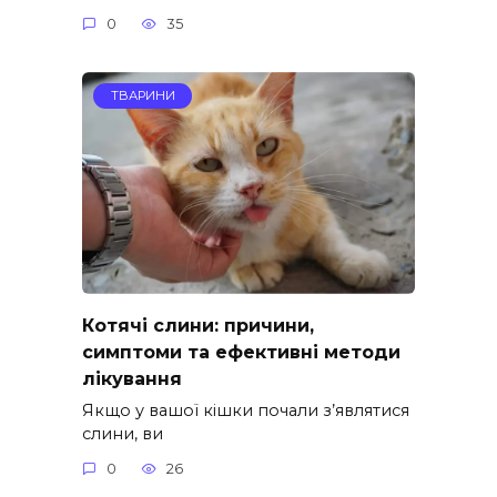
0
35
ТВАРИНИ
Котячі слини: причини,
симптоми та ефективні методи
лікування
Якщо у вашої кішки почали з’являтися
слини, ви
0
26