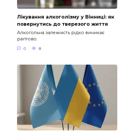
Лікування алкоголізму у Вінниці: як
повернутись до тверезого життя
Алкогольна залежність рідко виникає
раптово.
0
8