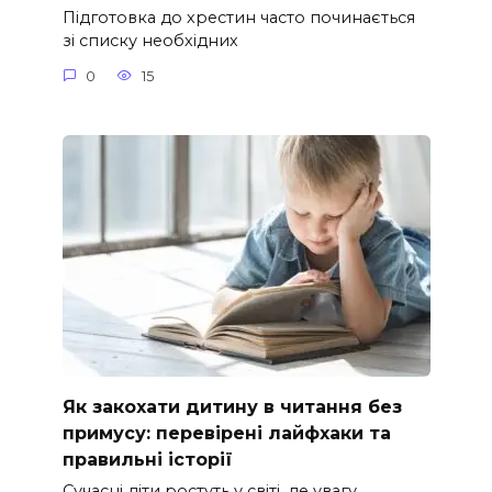
Підготовка до хрестин часто починається
зі списку необхідних
0
15
Як закохати дитину в читання без
примусу: перевірені лайфхаки та
правильні історії
Сучасні діти ростуть у світі, де увагу