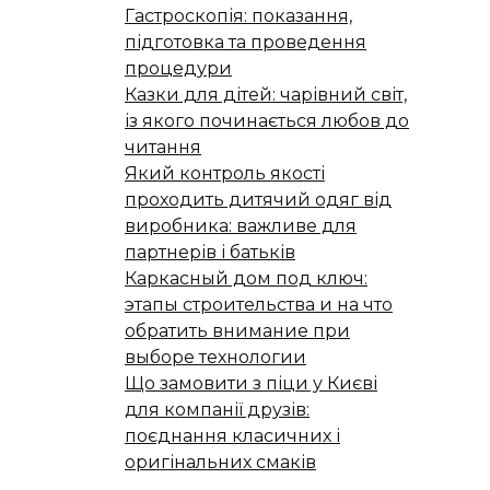
Гастроскопія: показання,
підготовка та проведення
процедури
Казки для дітей: чарівний світ,
із якого починається любов до
читання
Який контроль якості
проходить дитячий одяг від
виробника: важливе для
партнерів і батьків
Каркасный дом под ключ:
этапы строительства и на что
обратить внимание при
выборе технологии
Що замовити з піци у Києві
для компанії друзів:
поєднання класичних і
оригінальних смаків