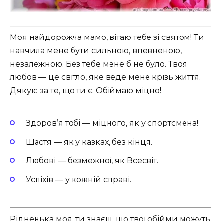
Моя найдорожча мамо, вітаю тебе зі святом! Ти
навчила мене бути сильною, впевненою,
незалежною. Без тебе мене б не було. Твоя
любов — це світло, яке веде мене крізь життя.
Дякую за те, що ти є. Обіймаю міцно!
Здоров’я тобі — міцного, як у спортсмена!
Щастя — як у казках, без кінця.
Любові — безмежної, як Всесвіт.
Успіхів — у кожній справі.
Рідненька моя, ти знаєш, що твої обійми можуть