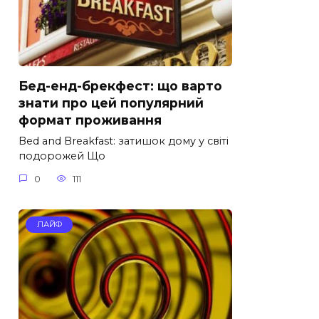
Бед-енд-брекфест: що варто
знати про цей популярний
формат проживання
Bed and Breakfast: затишок дому у світі
подорожей Що
0
111
ЛАЙФ