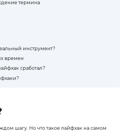
ждение термина
еальный инструмент?
х времен
лайфхак сработал?
йфхаки?
?
аждом шагу. Но что такое лайфхак на самом