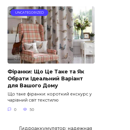
UNCATEGORIZED
Фіранки: Що Це Таке та Як
Обрати Ідеальний Варіант
для Вашого Дому
Що таке фіранки: короткий екскурс у
чарівний світ текстилю
0
50
Гидроаккумулятор: надежная