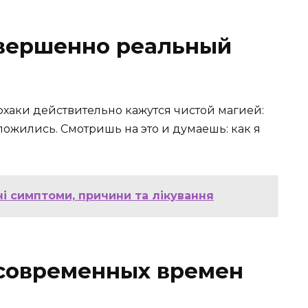
овершенно реальный
йфхаки действительно кажутся чистой магией:
ложились. Смотришь на это и думаешь: как я
ні симптоми, причини та лікування
современных времен