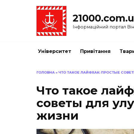
Перейти
до
21000.com.
вмісту
Інформаційний портал Вінн
Університет
Привітання
Твар
ГОЛОВНА
»
ЧТО ТАКОЕ ЛАЙФХАК: ПРОСТЫЕ СОВЕ
Что такое лайф
советы для ул
жизни