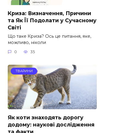
Криза: Визначення, Причини
та Як Її Подолати у Сучасному
Світі
Що таке Криза? Ось це питання, яке,
можливо, ніколи
0
35
ТВАРИНИ
Як коти знаходять дорогу
додому: наукові дослідження
та факти