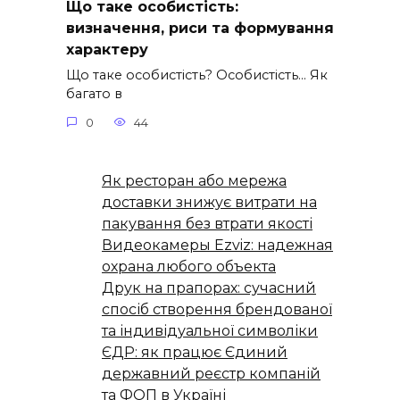
Що таке особистість:
визначення, риси та формування
характеру
Що таке особистість? Особистість… Як
багато в
0
44
Як ресторан або мережа
доставки знижує витрати на
пакування без втрати якості
Видеокамеры Ezviz: надежная
охрана любого объекта
Друк на прапорах: сучасний
спосіб створення брендованої
та індивідуальної символіки
ЄДР: як працює Єдиний
державний реєстр компаній
та ФОП в Україні