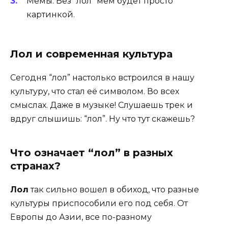
Мемы. Без “лол” мем будет просто
картинкой.
Лол и современная культура
Сегодня “лол” настолько встроился в нашу
культуру, что стал её символом. Во всех
смыслах. Даже в музыке! Слушаешь трек и
вдруг слышишь: “лол”. Ну что тут скажешь?
Что означает “лол” в разных
странах?
Лол
так сильно вошел в обиход, что разные
культуры приспособили его под себя. От
Европы до Азии, все по-разному