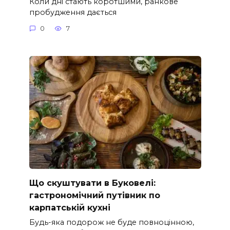
Коли дні стають коротшими, ранкове
пробудження дається
0
7
Що скуштувати в Буковелі:
гастрономічний путівник по
карпатській кухні
Будь-яка подорож не буде повноцінною,