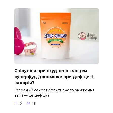
Спіруліна при схудненні: як цей
суперфуд допоможе при дефіциті
калорій?
Головний секрет ефективного зниження
ваги — це дефіцит
0
18