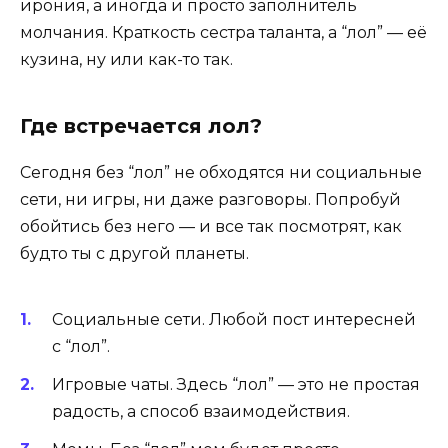
ирония, а иногда и просто заполнитель
молчания. Краткость сестра таланта, а “лол” — её
кузина, ну или как-то так.
Где встречается лол?
Сегодня без “лол” не обходятся ни социальные
сети, ни игры, ни даже разговоры. Попробуй
обойтись без него — и все так посмотрят, как
будто ты с другой планеты.
Социальные сети. Любой пост интересней
с “лол”.
Игровые чаты. Здесь “лол” — это не простая
радость, а способ взаимодействия.