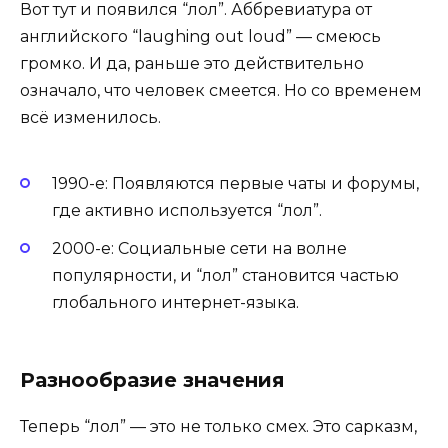
Вот тут и появился “лол”. Аббревиатура от
английского “laughing out loud” — смеюсь
громко. И да, раньше это действительно
означало, что человек смеется. Но со временем
всё изменилось.
1990-е: Появляются первые чаты и форумы,
где активно используется “лол”.
2000-е: Социальные сети на волне
популярности, и “лол” становится частью
глобального интернет-языка.
Разнообразие значения
Теперь “лол” — это не только смех. Это сарказм,