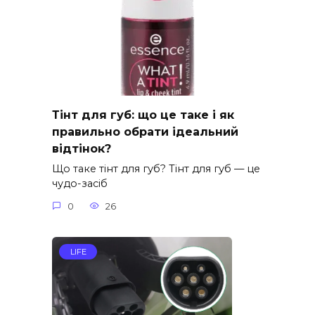
Тінт для губ: що це таке і як
правильно обрати ідеальний
відтінок?
Що таке тінт для губ? Тінт для губ — це
чудо-засіб
0
26
LIFE