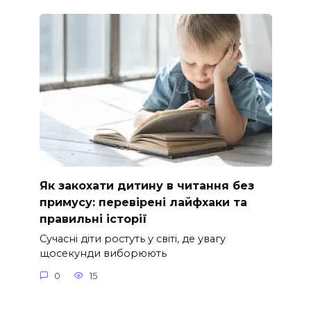
Як закохати дитину в читання без
примусу: перевірені лайфхаки та
правильні історії
Сучасні діти ростуть у світі, де увагу
щосекунди виборюють
0
15