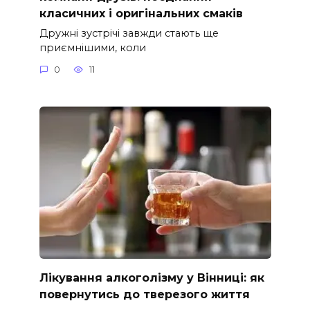
класичних і оригінальних смаків
Дружні зустрічі завжди стають ще
приємнішими, коли
0
11
Лікування алкоголізму у Вінниці: як
повернутись до тверезого життя