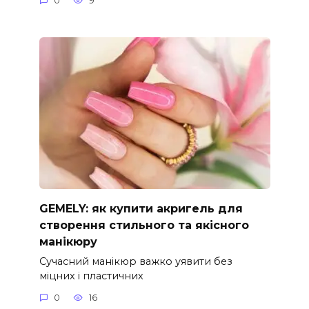
0
9
GEMELY: як купити акригель для
створення стильного та якісного
манікюру
Сучасний манікюр важко уявити без
міцних і пластичних
0
16