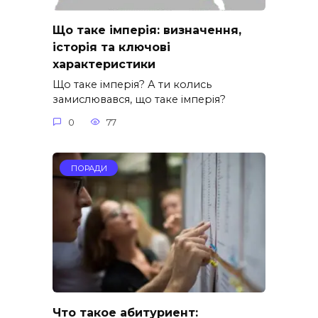
Що таке імперія: визначення,
історія та ключові
характеристики
Що таке імперія? А ти колись
замислювався, що таке імперія?
0
77
ПОРАДИ
Что такое абитуриент: