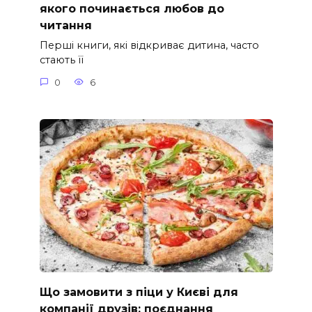
якого починається любов до
читання
Перші книги, які відкриває дитина, часто
стають її
0
6
Що замовити з піци у Києві для
компанії друзів: поєднання