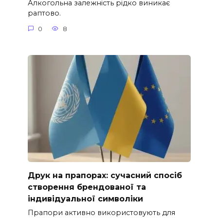
Алкогольна залежність рідко виникає
раптово.
0
8
Друк на прапорах: сучасний спосіб
створення брендованої та
індивідуальної символіки
Прапори активно використовують для