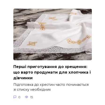
Перші приготування до хрещення:
що варто продумати для хлопчика і
дівчинки
Підготовка до хрестин часто починається
зі списку необхідних
0
15