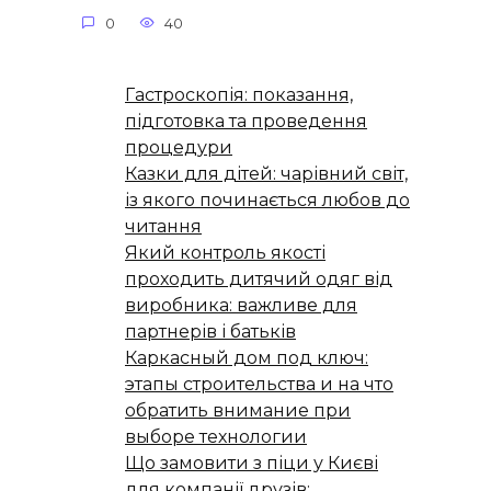
0
40
Гастроскопія: показання,
підготовка та проведення
процедури
Казки для дітей: чарівний світ,
із якого починається любов до
читання
Який контроль якості
проходить дитячий одяг від
виробника: важливе для
партнерів і батьків
Каркасный дом под ключ:
этапы строительства и на что
обратить внимание при
выборе технологии
Що замовити з піци у Києві
для компанії друзів: