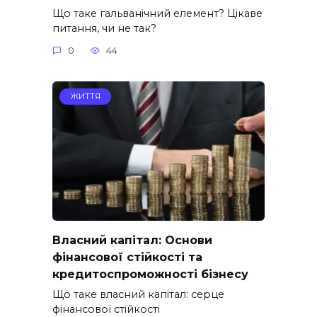
Що таке гальванічний елемент? Цікаве
питання, чи не так?
0
44
ЖИТТЯ
Власний капітал: Основи
фінансової стійкості та
кредитоспроможності бізнесу
Що таке власний капітал: серце
фінансової стійкості