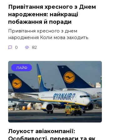
Привітання хресного з Днем
народження: найкращі
побажання й поради
Привітання хресного з днем
народження Коли мова заходить
0
82
ЛАЙФ
Лоукост авіакомпанії:
Особливості, переваги та як