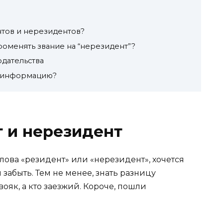
нтов и нерезидентов?
роменять звание на “нерезидент”?
одательства
ю информацию?
т и нерезидент
лова «резидент» или «нерезидент», хочется
забыть. Тем не менее, знать разницу
вояк, а кто заезжий. Короче, пошли