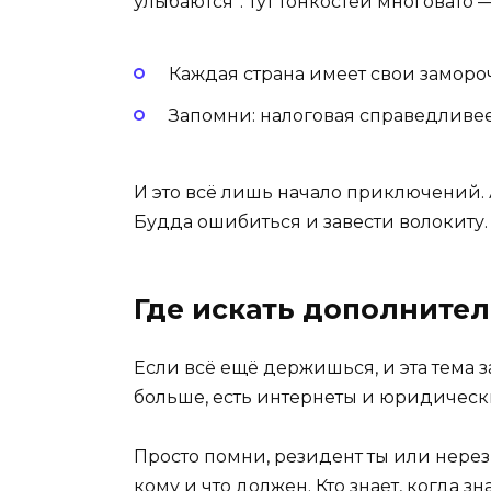
улыбаются”. Тут тонкостей многовато
Каждая страна имеет свои замороч
Запомни: налоговая справедливее
И это всё лишь начало приключений. 
Будда ошибиться и завести волокиту.
Где искать дополнит
Если всё ещё держишься, и эта тема з
больше, есть интернеты и юридичес
Просто помни, резидент ты или нерез
кому и что должен. Кто знает, когда з