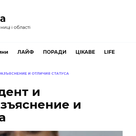
ua
иці і області
ини
ЛАЙФ
ПОРАДИ
ЦІКАВЕ
LIFE
 РАЗЪЯСНЕНИЕ И ОТЛИЧИЯ СТАТУСА
дент и
азъяснение и
а