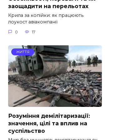
заощадити на перельотах
Крила за копійки: як працюють
лоукост авіакомпанії
0
17
ЖИТТЯ
Розуміння демілітаризації:
значення, цілі та вплив на
суспільство
Мир без мушкетів: демілітаризація як