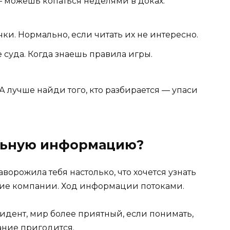
 — можешь копаться неделями в доках.
ки. Нормально, если читать их не интересно.
 суда. Когда знаешь правила игры.
А лучше найди того, кто разбирается — упаси
ельную информацию?
аворожила тебя настолько, что хочется узнать
кие компании. Ход информации потоками.
идент, мир более приятный, если понимать,
нание пригодится.