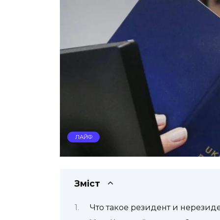
ЛАЙФ
Зміст
Что такое резидент и нерезид