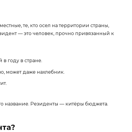
естные, те, кто осел на территории страны,
езидент — это человек, прочно привязанный к
в году в стране.
о, может даже нахлебник.
ит.
сто название. Резиденты — китёры бюджета.
нта?