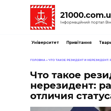
Перейти
до
21000.com.
вмісту
Інформаційний портал Вінн
Університет
Привітання
Твар
ГОЛОВНА
»
ЧТО ТАКОЕ РЕЗИДЕНТ И НЕРЕЗИДЕНТ:
Что такое рези
нерезидент: р
отличия статус