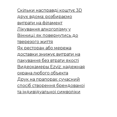
Скільки насправді коштує 3D
друк вдома: розбираємо
витрати на філамент
Лікування алкоголізму у
Вінниці: як повернутись до
тверезого життя
Як ресторан або мережа
доставки знижує витрати на
пакування без втрати якості
Видеокамеры Ezviz: надежная
охрана любого объекта
Друк на прапорах: сучасний
спосіб створення брендованої
та індивідуальної символіки