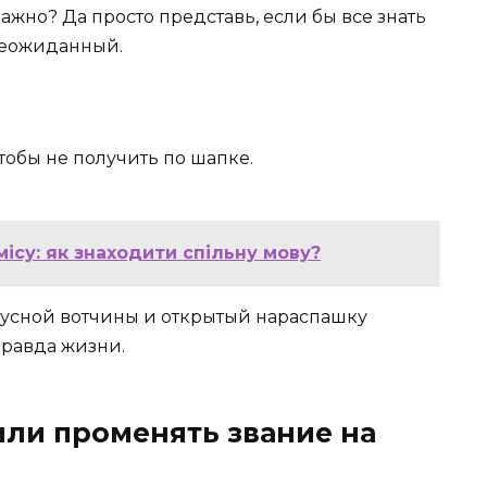
важно? Да просто представь, если бы все знать
 неожиданный.
чтобы не получить по шапке.
ісу: як знаходити спільну мову?
атусной вотчины и открытый нараспашку
правда жизни.
или променять звание на