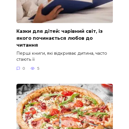
Казки для дітей: чарівний світ, із
якого починається любов до
читання
Перші книги, які відкриває дитина, часто
стають її
0
5