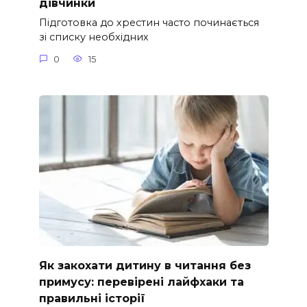
дівчинки
Підготовка до хрестин часто починається
зі списку необхідних
0
15
Як закохати дитину в читання без
примусу: перевірені лайфхаки та
правильні історії