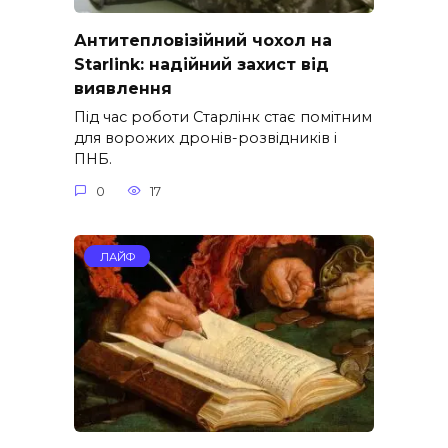
Антитепловізійний чохол на
Starlink: надійний захист від
виявлення
Під час роботи Старлінк стає помітним
для ворожих дронів-розвідників і
ПНБ.
0
17
ЛАЙФ