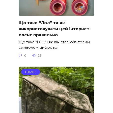
Що таке “Лол” та як
використовувати цей інтернет-
сленг правильно
Що таке “LOL” і як він став культовим
символом цифрової
0
25
ЦІКАВЕ