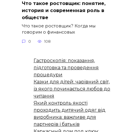
Что такое ростовщик: понятие,
история и современная роль в
обществе
Что такое ростовщик? Когда мы
говорим о финансовых
0
108
Гастроскопія: показання,
підготовка та проведення
процедури
Казки для дітей: чарівний світ,
із якого починається любов до
читання
Який контроль якості
проходить дитячий одяг від
виробника: важливе для
партнерів і батьків
Каркасный дом под ключ: