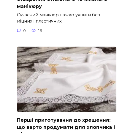
манікюру
Сучасний манікюр важко уявити без
міцних і пластичних
0
16
Перші приготування до хрещення:
що варто продумати для хлопчика і