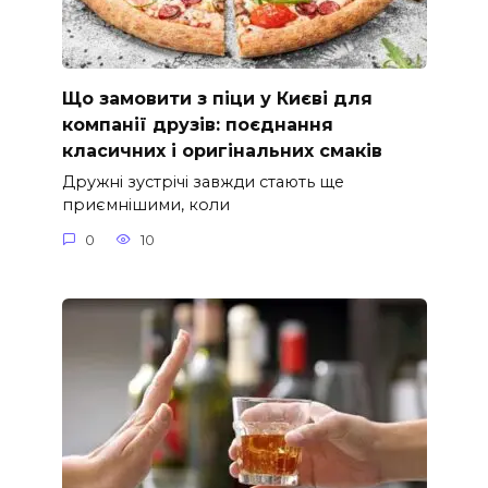
Що замовити з піци у Києві для
компанії друзів: поєднання
класичних і оригінальних смаків
Дружні зустрічі завжди стають ще
приємнішими, коли
0
10