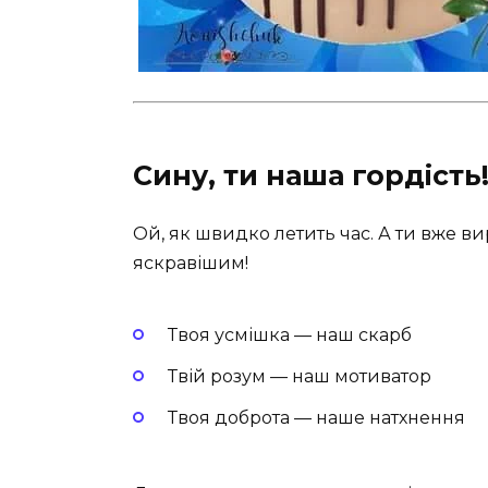
Сину, ти наша гордість
Ой, як швидко летить час. А ти вже в
яскравішим!
Твоя усмішка — наш скарб
Твій розум — наш мотиватор
Твоя доброта — наше натхнення