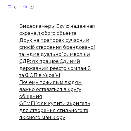
0
29
Видеокамеры Ezviz: надежная
охрана любого объекта
Друк на прапорах: сучасний
спосіб створення брендованої
та індивідуальної символіки
ЄДР: як працює Єдиний
державний реєстр компаній
та ФОП в Україні
Почему пожилым людям
важно оставаться в кругу
общения
GEMELY: як купити акригель
для створення стильного та
якісного манікюру