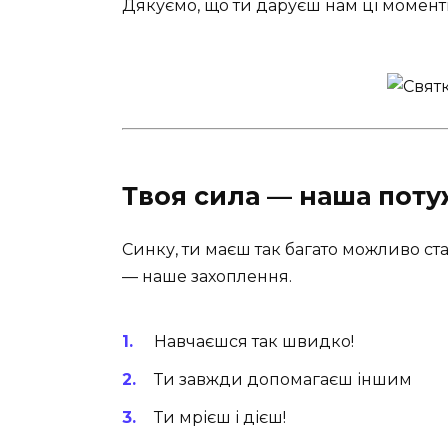
Дякуємо, що ти даруєш нам ці момент
Твоя сила — наша поту
Синку, ти маєш так багато можливо стат
— наше захоплення.
Навчаєшся так швидко!
Ти завжди допомагаєш іншим
Ти мрієш і дієш!