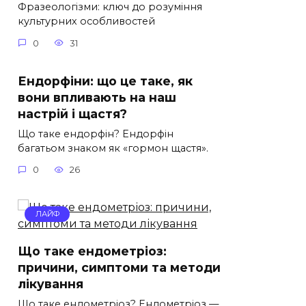
Фразеологізми: ключ до розуміння
культурних особливостей
0
31
Ендорфіни: що це таке, як
вони впливають на наш
настрій і щастя?
Що таке ендорфін? Ендорфін
багатьом знаком як «гормон щастя».
0
26
ЛАЙФ
Що таке ендометріоз:
причини, симптоми та методи
лікування
Що таке ендометріоз? Ендометріоз —