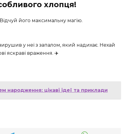
собливого хлопця!
 Відчуй його максимальну магію.
вирушив у неї з запалом, який надихає. Нехай
і яскраві враження. ✈️
ем народження: цікаві ідеї та приклади