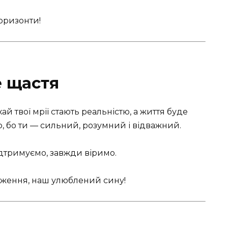
оризонти!
е щастя
ай твої мрії стають реальністю, а життя буде
, бо ти — сильний, розумний і відважний.
ідтримуємо, завжди віримо.
ження, наш улюблений сину!