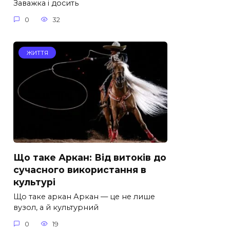
Заважка і досить
0
32
ЖИТТЯ
Що таке Аркан: Від витоків до
сучасного використання в
культурі
Що таке аркан Аркан — це не лише
вузол, а й культурний
0
19