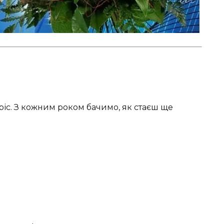
!
иріс. З кожним роком бачимо, як стаєш ще