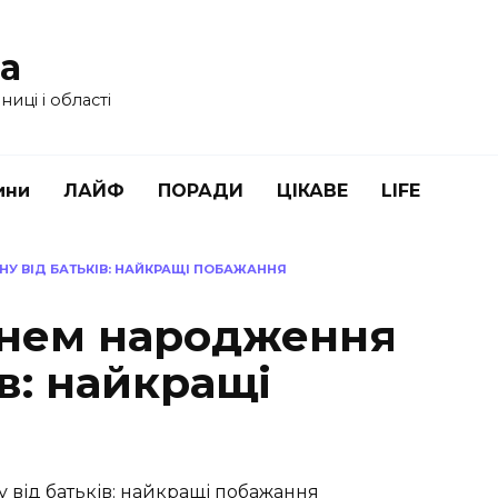
ua
иці і області
ини
ЛАЙФ
ПОРАДИ
ЦІКАВЕ
LIFE
У ВІД БАТЬКІВ: НАЙКРАЩІ ПОБАЖАННЯ
днем народження
ів: найкращі