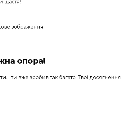
и щастя!
жна опора!
и. І ти вже зробив так багато! Твої досягнення