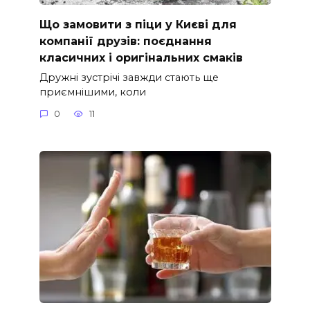
Що замовити з піци у Києві для
компанії друзів: поєднання
класичних і оригінальних смаків
Дружні зустрічі завжди стають ще
приємнішими, коли
0
11