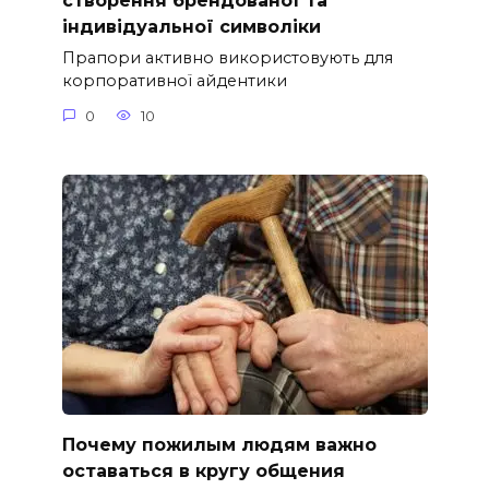
створення брендованої та
індивідуальної символіки
Прапори активно використовують для
корпоративної айдентики
0
10
Почему пожилым людям важно
оставаться в кругу общения