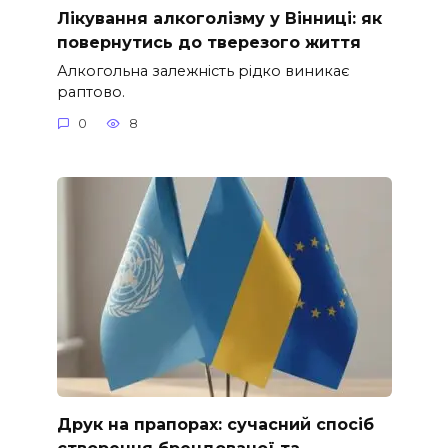
Лікування алкоголізму у Вінниці: як
повернутись до тверезого життя
Алкогольна залежність рідко виникає
раптово.
0
8
Друк на прапорах: сучасний спосіб