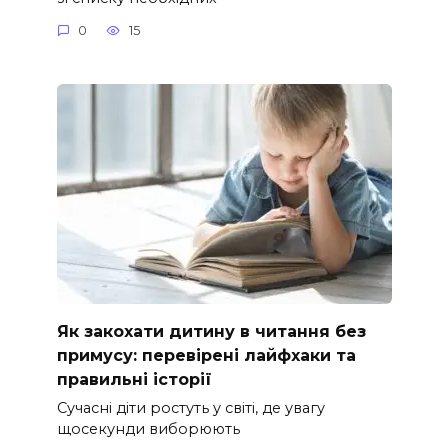
0
15
Як закохати дитину в читання без
примусу: перевірені лайфхаки та
правильні історії
Сучасні діти ростуть у світі, де увагу
щосекунди виборюють