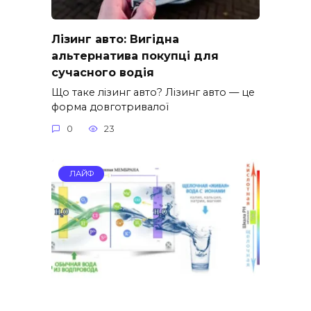
Лізинг авто: Вигідна
альтернатива покупці для
сучасного водія
Що таке лізинг авто? Лізинг авто — це
форма довготривалої
0
23
ЛАЙФ