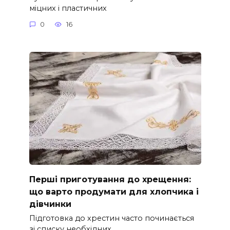
міцних і пластичних
0
16
Перші приготування до хрещення:
що варто продумати для хлопчика і
дівчинки
Підготовка до хрестин часто починається
зі списку необхідних