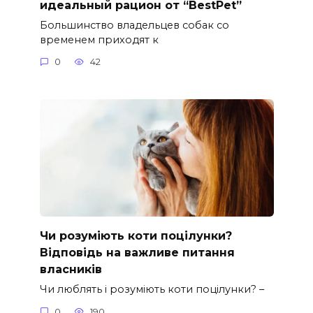
идеальный рацион от “BestPet”
Большинство владельцев собак со
временем приходят к
0
42
Чи розуміють коти поцілунки?
Відповідь на важливе питання
власників
Чи люблять і розуміють коти поцілунки? –
0
190