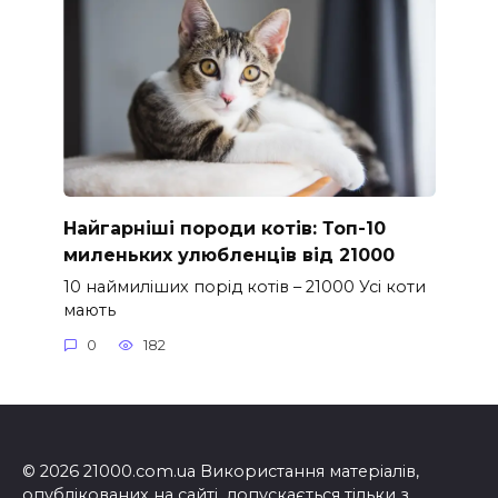
Найгарніші породи котів: Топ-10
миленьких улюбленців від 21000
10 наймиліших порід котів – 21000 Усі коти
мають
0
182
© 2026 21000.com.ua Використання матеріалів,
опублікованих на сайті, допускається тільки з