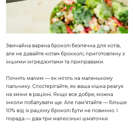
Звичайна варена броколі безпечна для котів,
але не давайте котам брокколі, приготовлену з
іншими інгредієнтами та приправами.
Почніть малим — як ніготь на маленькому
пальчику. Спостерігайте, як ваша кішка реагує
на зміни в раціоні. Якщо все добре, можна
інколи побалувати ще. Але пам’ятайте — більше
10% від їх раціону броколі бути не повинно. І
порада — два-три малюсінькі шматочки.