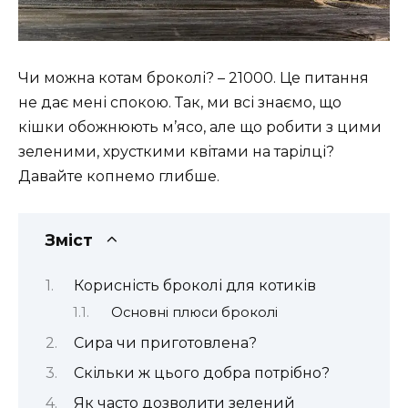
Чи можна котам броколі? – 21000. Це питання
не дає мені спокою. Так, ми всі знаємо, що
кішки обожнюють м’ясо, але що робити з цими
зеленими, хрусткими квітами на тарілці?
Давайте копнемо глибше.
Зміст
Корисність броколі для котиків
Основні плюси броколі
Сира чи приготовлена?
Скільки ж цього добра потрібно?
Як часто дозволити зелений