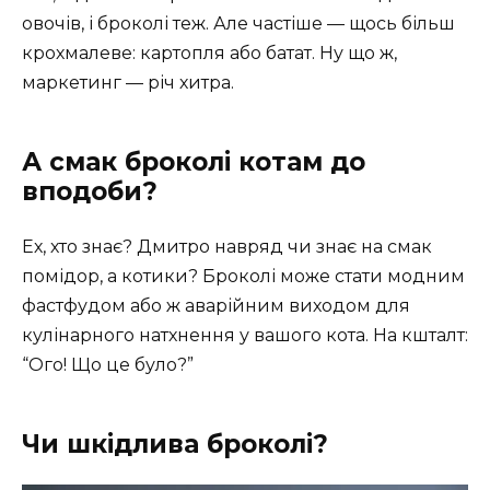
овочів, і броколі теж. Але частіше — щось більш
крохмалеве: картопля або батат. Ну що ж,
маркетинг — річ хитра.
А смак броколі котам до
вподоби?
Ех, хто знає? Дмитро навряд чи знає на смак
помідор, а котики? Броколі може стати модним
фастфудом або ж аварійним виходом для
кулінарного натхнення у вашого кота. На кшталт:
“Ого! Що це було?”
Чи шкідлива броколі?