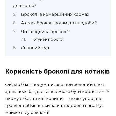
делікатес?
Броколі в комерційних кормах
А смак броколі котам до вподоби?
Чи шкідлива броколі?
Готуйте просто!
Світовий суд
Корисність броколі для котиків
Ой, хто б міг подумати, але цей зелений овоч,
здавалося б, і для кішок може бути корисним. У
ньому є багато клітковини — це ж супер для
травлення! Кішка, ситість та здорова вага. Ну,
майже як у рекламі!