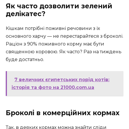
Як часто дозволити зелений
делікатес?
Кішкам потрібні поживні речовини з їх
основного харчу — не перестарайтеся з броколі.
Раціон з 90% поживного корму має бути
священною коровою. Як часто? Раз на тиждень
буде достатньо.
7 величних єгипетських порід котів:
історія та фото на 21000.com.ua
Броколі в комерційних кормах
Так, в деяких кормах можна знайти сліди