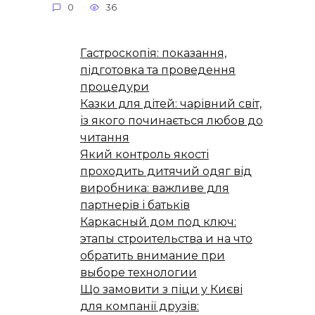
0
36
Гастроскопія: показання,
підготовка та проведення
процедури
Казки для дітей: чарівний світ,
із якого починається любов до
читання
Який контроль якості
проходить дитячий одяг від
виробника: важливе для
партнерів і батьків
Каркасный дом под ключ:
этапы строительства и на что
обратить внимание при
выборе технологии
Що замовити з піци у Києві
для компанії друзів: