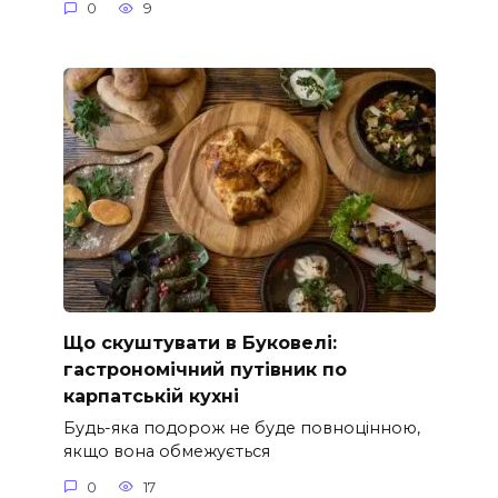
0
9
Що скуштувати в Буковелі:
гастрономічний путівник по
карпатській кухні
Будь-яка подорож не буде повноцінною,
якщо вона обмежується
0
17