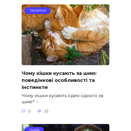
ТВАРИНИ
Чому кішки кусають за шию:
поведінкові особливості та
інстинкти
Чому кішки кусають один одного за
шию? –
0
33
ЛАЙФ