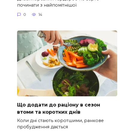
починати з найпомітнішої
0
14
Що додати до раціону в сезон
втоми та коротких днів
Коли дні стають коротшими, ранкове
пробудження дається