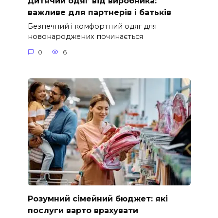
дитячий одяг від виробника:
важливе для партнерів і батьків
Безпечний і комфортний одяг для
новонароджених починається
0
6
Розумний сімейний бюджет: які
послуги варто врахувати