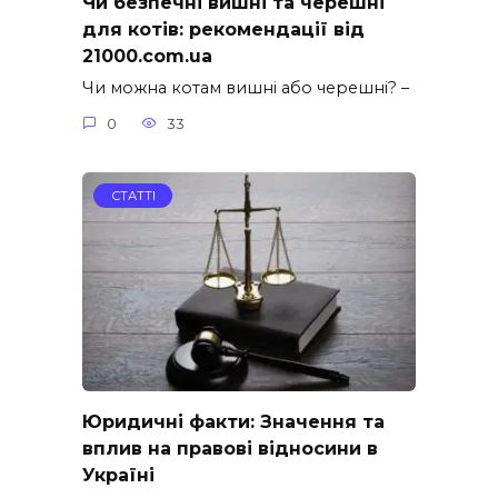
Чи безпечні вишні та черешні
для котів: рекомендації від
21000.com.ua
Чи можна котам вишні або черешні? –
0
33
СТАТТІ
Юридичні факти: Значення та
вплив на правові відносини в
Україні