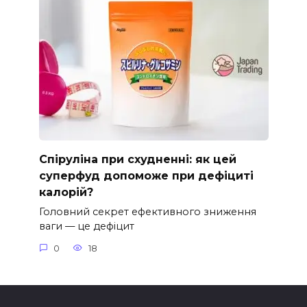
Спіруліна при схудненні: як цей
суперфуд допоможе при дефіциті
калорій?
Головний секрет ефективного зниження
ваги — це дефіцит
0
18