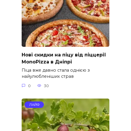
Нові скидки на піцу від піццерії
MonoPizza в Дніпрі
Піца вже давно стала однією з
найулюбленіших страв
0
30
ЛАЙФ