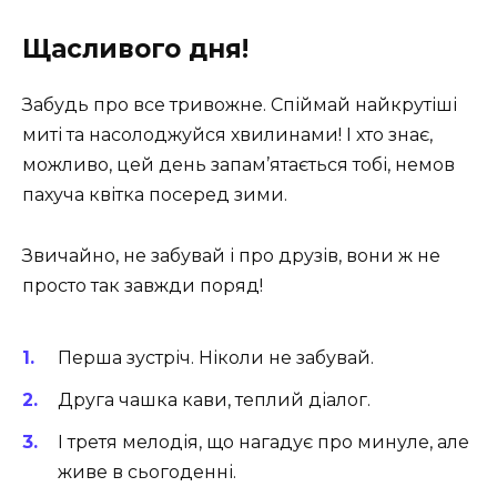
Щасливого дня!
Забудь про все тривожне. Спіймай найкрутіші
миті та насолоджуйся хвилинами! І хто знає,
можливо, цей день запам’ятається тобі, немов
пахуча квітка посеред зими.
Звичайно, не забувай і про друзів, вони ж не
просто так завжди поряд!
Перша зустріч. Ніколи не забувай.
Друга чашка кави, теплий діалог.
І третя мелодія, що нагадує про минуле, але
живе в сьогоденні.