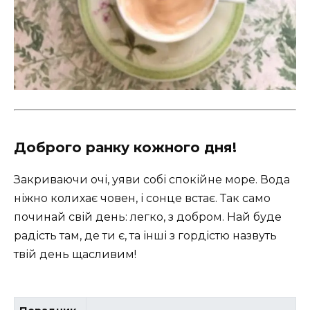
Доброго ранку кожного дня!
Закриваючи очі, уяви собі спокійне море. Вода
ніжно колихає човен, і сонце встає. Так само
починай свій день: легко, з добром. Най буде
радість там, де ти є, та інші з гордістю назвуть
твій день щасливим!