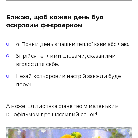
Бажаю, щоб кожен день був
яскравим феєрверком
☕ Почни день з чашки теплої кави або чаю.
Зігрійся теплими словами, сказаними
вголос для себе.
Нехай кольоровий настрій завжди буде
поруч.
А може, ця листівка стане твоїм маленьким
кінофільмом про щасливий ранок!