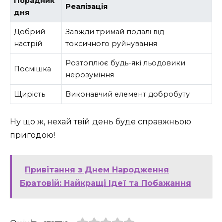
Порадник
Реалізація
дня
Добрий
Завжди тримай подалі від
настрій
токсичного руйнування
Розтоплює будь-які льодовики
Посмішка
нерозуміння
Щирість
Виконавчий елемент добробуту
Ну що ж, нехай твій день буде справжньою
пригодою!
Привітання з Днем Народження
Братовій: Найкращі Ідеї та Побажання