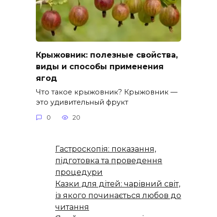
Крыжовник: полезные свойства,
виды и способы применения
ягод
Что такое крыжовник? Крыжовник —
это удивительный фрукт
0
20
Гастроскопія: показання,
підготовка та проведення
процедури
Казки для дітей: чарівний світ,
із якого починається любов до
читання