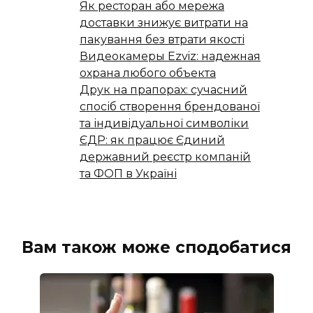
Як ресторан або мережа
доставки знижує витрати на
пакування без втрати якості
Видеокамеры Ezviz: надежная
охрана любого объекта
Друк на прапорах: сучасний
спосіб створення брендованої
та індивідуальної символіки
ЄДР: як працює Єдиний
державний реєстр компаній
та ФОП в Україні
Вам також може сподобатися