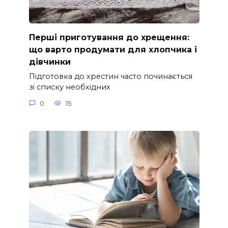
Перші приготування до хрещення:
що варто продумати для хлопчика і
дівчинки
Підготовка до хрестин часто починається
зі списку необхідних
0
15