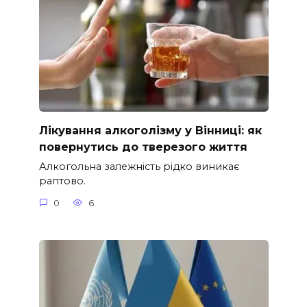
Лікування алкоголізму у Вінниці: як
повернутись до тверезого життя
Алкогольна залежність рідко виникає
раптово.
0
6