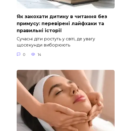
Як закохати дитину в читання без
примусу: перевірені лайфхаки та
правильні історії
Сучасні діти ростуть у світі, де увагу
щосекунди виборюють
0
14