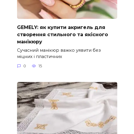
GEMELY: як купити акригель для
створення стильного та якісного
манікюру
Сучасний манікюр важко уявити без
міцних і пластичних
0
15