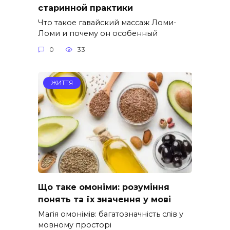
старинной практики
Что такое гавайский массаж Ломи-
Ломи и почему он особенный
0
33
ЖИТТЯ
Що таке омоніми: розуміння
понять та їх значення у мові
Магія омонімів: багатозначність слів у
мовному просторі