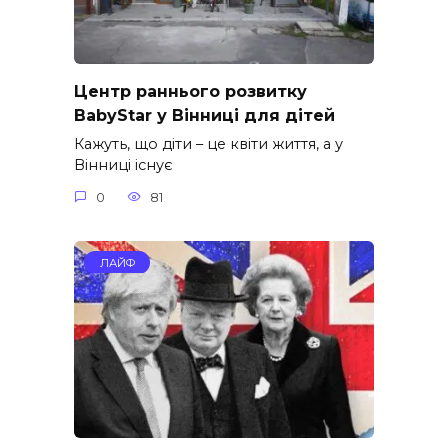
Центр раннього розвитку
BabyStar у Вінниці для дітей
Кажуть, що діти – це квіти життя, а у
Вінниці існує
0
81
ЛАЙФ