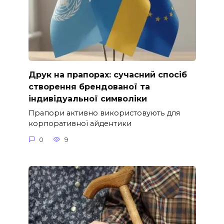
Друк на прапорах: сучасний спосіб
створення брендованої та
індивідуальної символіки
Прапори активно використовують для
корпоративної айдентики
0
9