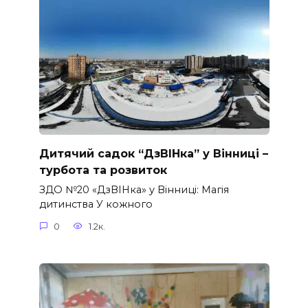
Дитячий садок “ДзВІНка” у Вінниці –
турбота та розвиток
ЗДО №20 «ДзВІНка» у Вінниці: Магія
дитинства У кожного
0
1.2к.