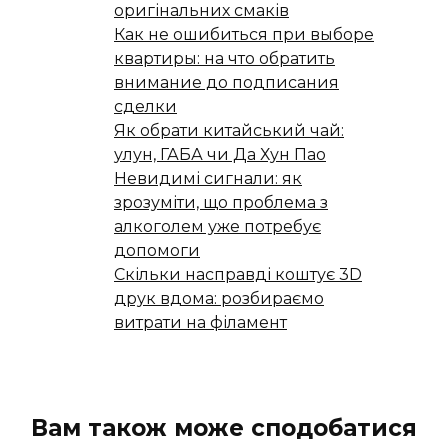
оригінальних смаків
Как не ошибиться при выборе
квартиры: на что обратить
внимание до подписания
сделки
Як обрати китайський чай:
улун, ГАБА чи Да Хун Пао
Невидимі сигнали: як
зрозуміти, що проблема з
алкоголем уже потребує
допомоги
Скільки насправді коштує 3D
друк вдома: розбираємо
витрати на філамент
Вам також може сподобатися