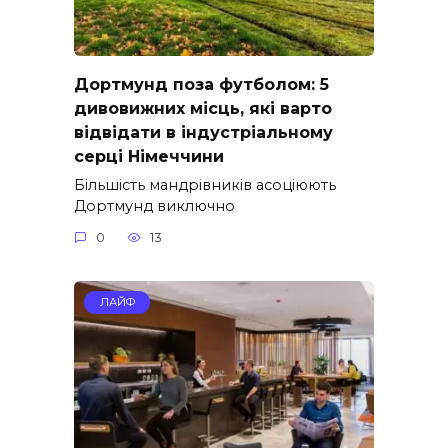
Дортмунд поза футболом: 5
дивовижних місць, які варто
відвідати в індустріальному
серці Німеччини
Більшість мандрівників асоціюють
Дортмунд виключно
0
13
ЛАЙФ