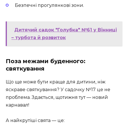
Безпечні прогулянкові зони.
Дитячий садок "Голубка" №61 у Вінниці
– турбота й розвиток
Поза межами буденного:
святкування
Що ще може бути краще для дитини, ніж
яскраве святкування? У садочку №17 це не
проблема. Здається, щотижня тут — новий
карнавал!
А найкрутіші свята — це: