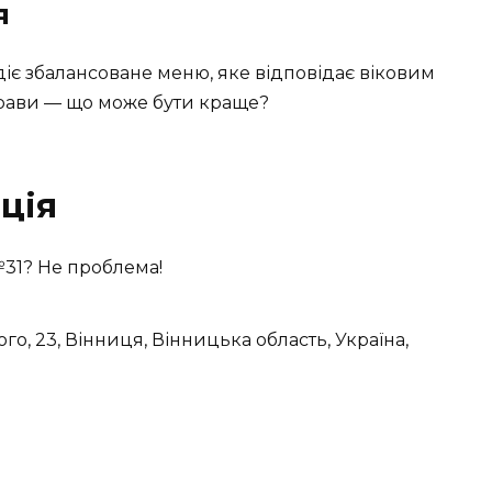
я
діє збалансоване меню, яке відповідає віковим
трави — що може бути краще?
ція
№31? Не проблема!
о, 23, Вінниця, Вінницька область, Україна,