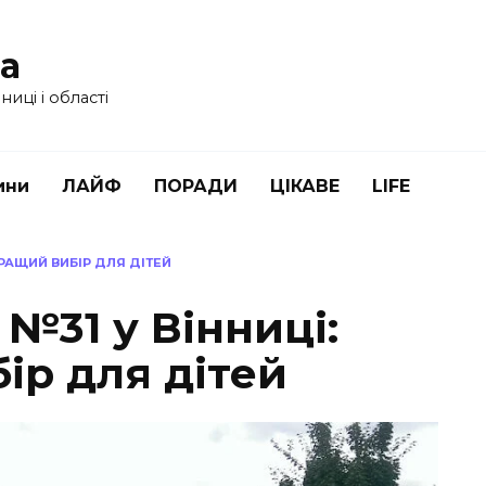
ua
иці і області
ини
ЛАЙФ
ПОРАДИ
ЦІКАВЕ
LIFE
РАЩИЙ ВИБІР ДЛЯ ДІТЕЙ
№31 у Вінниці:
ір для дітей