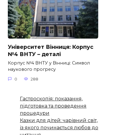
Університет Вінниця: Корпус
№4 ВНТУ – деталі
Корпус №4 ВНТУ у Вінниці: Символ
наукового прогресу
0
288
Гастроскопія: показання,
підготовка та проведення
процедури
Казки для дітей: чарівний світ,
із якого починається любов до
читання