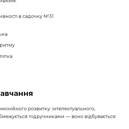
тивним.
ська
а ритму
ліпка
навчання
монійного розвитку: інтелектуального,
обмежується підручниками — воно відбувається