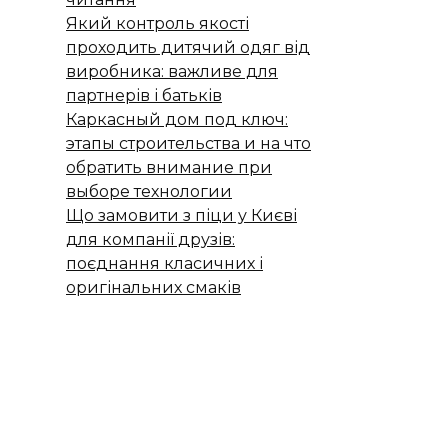
Який контроль якості
проходить дитячий одяг від
виробника: важливе для
партнерів і батьків
Каркасный дом под ключ:
этапы строительства и на что
обратить внимание при
выборе технологии
Що замовити з піци у Києві
для компанії друзів:
поєднання класичних і
оригінальних смаків