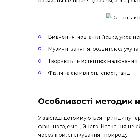
навчання не тільки цікавим, а й ефек
Вивчення мов
: англійська, україн
Музичні заняття
: розвиток слуху т
Творчість і мистецтво
: малювання, 
Фізична активність
: спорт, танці
Особливості методик 
У закладі дотримуються принципу гар
фізичного, емоційного. Навчання не 
через ігри, спілкування і природу.