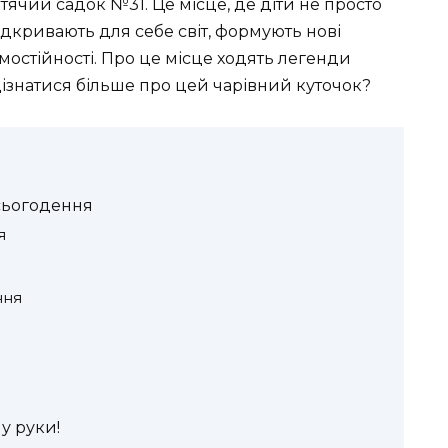
ячий садок №31. Це місце, де діти не просто
ідкривають для себе світ, формують нові
мостійності. Про це місце ходять легенди
і дізнатися більше про цей чарівний куточок?
 сьогодення
я
ння
у руки!