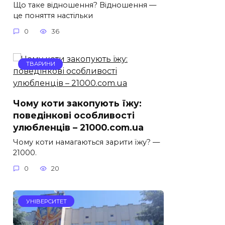
Що таке відношення? Відношення —
це поняття настільки
0
36
ТВАРИНИ
Чому коти закопують їжу:
поведінкові особливості
улюбленців – 21000.com.ua
Чому коти намагаються зарити їжу? —
21000.
0
20
УНІВЕРСИТЕТ