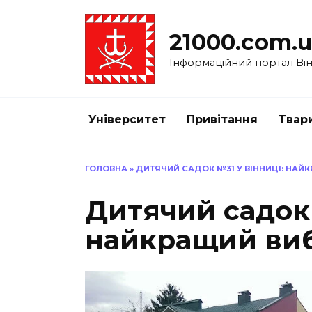
Перейти
до
21000.com.
вмісту
Інформаційний портал Вінн
Університет
Привітання
Твар
ГОЛОВНА
»
ДИТЯЧИЙ САДОК №31 У ВІННИЦІ: НАЙК
Дитячий садок 
найкращий виб