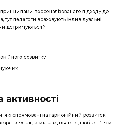
 принципами персоналізованого підходу до
а, тут педагоги враховують індивідуальні
они дотримуються?
.
онійного розвитку.
чуючих.
а активності
и, які спрямовані на гармонійний розвиток
торських ініціатив, все для того, щоб зробити